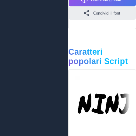
Condividi il font
Caratteri
popolari Script