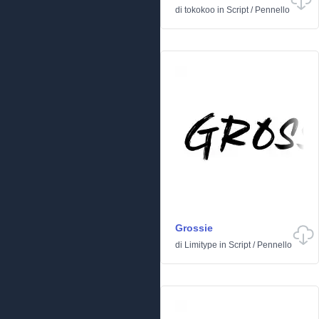
di
tokokoo
in
Script
/
Pennello
Grossie
di
Limitype
in
Script
/
Pennello