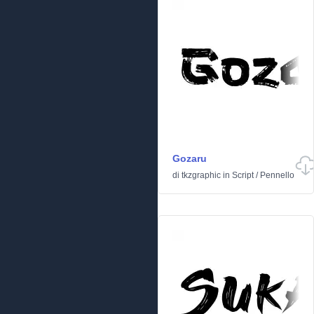
Gozaru
di
tkzgraphic
in
Script
/
Pennello