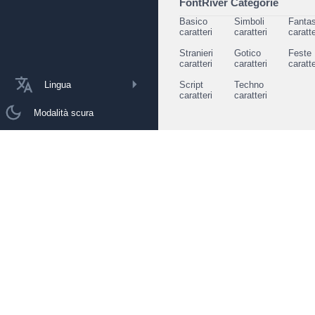
FontRiver Categorie
Basico
Simboli
Fantas
caratteri
caratteri
caratte
Stranieri
Gotico
Feste
caratteri
caratteri
caratte
Lingua
Script
Techno
caratteri
caratteri
Modalità scura