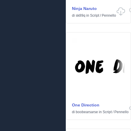
Ninja Naruto
di
sk89q
in
Script
/
Pennello
One Direction
di
boobearsarse
in
Script
/
Pennello