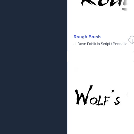
Rough Brush
di
Dave Fabik
in
Script
/
Pennello