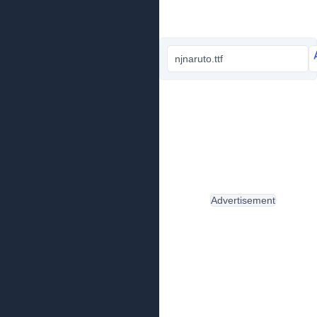
njnaruto.ttf
Advertisement