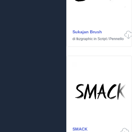
Sukajan Brush
di
tkzgraphic
in
Script
/
Pennello
SMACK