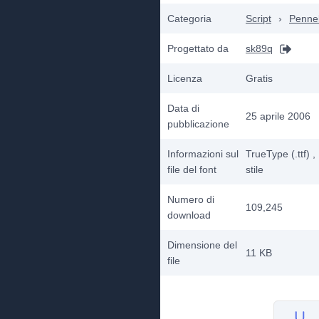
Categoria
Script
›
Pennel
Progettato da
sk89q
Licenza
Gratis
Data di
25 aprile 2006
pubblicazione
Informazioni sul
TrueType (.ttf)
,
file del font
stile
Numero di
109,245
download
Dimensione del
11 KB
file