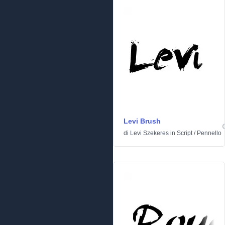
Levi Brush
di
Levi Szekeres
in
Script
/
Pennello