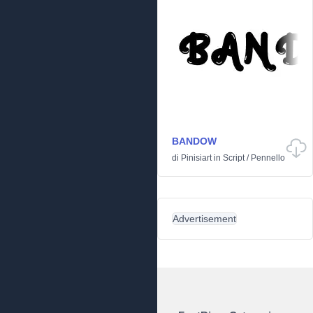
BANDOW
di
Pinisiart
in
Script
/
Pennello
Advertisement