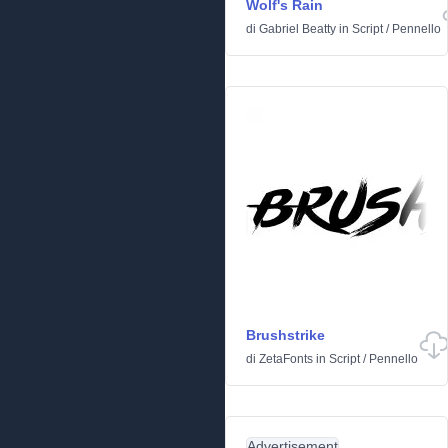
Wolf's Rain
di
Gabriel Beatty
in
Script
/
Pennello
Brushstrike
di
ZetaFonts
in
Script
/
Pennello
Advertisement