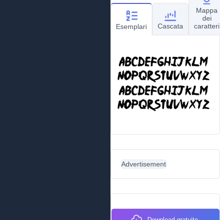
Mappa
dei
Cascata
caratteri
Esemplari
Advertisement
Download gratuito