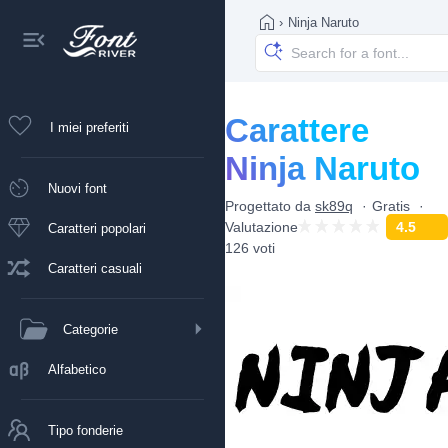
›
Ninja Naruto
Carattere
I miei preferiti
Ninja Naruto
Nuovi font
Progettato da
sk89q
Gratis
Valutazione
4.5
Caratteri popolari
126 voti
Caratteri casuali
Categorie
Alfabetico
Tipo fonderie