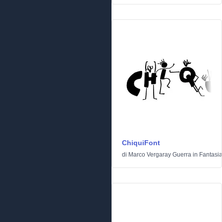
ChiquiFont
di
Marco Vergaray Guerra
in
Fantasi