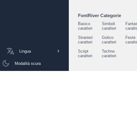
FontRiver Categorie
Basico
Simboli
Fantas
caratteri
caratteri
caratte
Stranieri
Gotico
Feste
caratteri
caratteri
caratte
Lingua
Script
Techno
caratteri
caratteri
Modalità scura