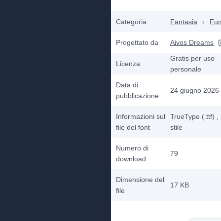
Categoria
Fantasia
›
Fum
Progettato da
Aivos Dreams
Gratis per uso
Licenza
personale
Data di
24 giugno 2026
pubblicazione
Informazioni sul
TrueType (.ttf)
,
file del font
stile
Numero di
79
download
Dimensione del
17 KB
file