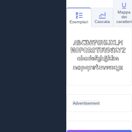
Mappa
dei
Cascata
caratteri
Esemplari
Advertisement