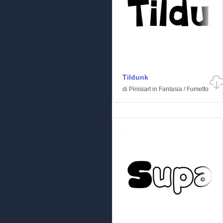
Tildunk
di
Pinisiart
in
Fantasia
/
Fumetto