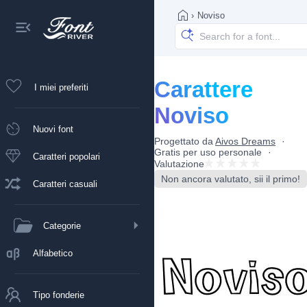
›
Noviso
Carattere
I miei preferiti
Noviso
Nuovi font
Progettato da
Aivos Dreams
Gratis per uso personale
Caratteri popolari
Valutazione
Non ancora valutato, sii il primo!
Caratteri casuali
Categorie
Alfabetico
Tipo fonderie