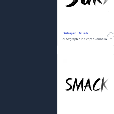
Sukajan Brush
di
tkzgraphic
in
Script
/
Pennello