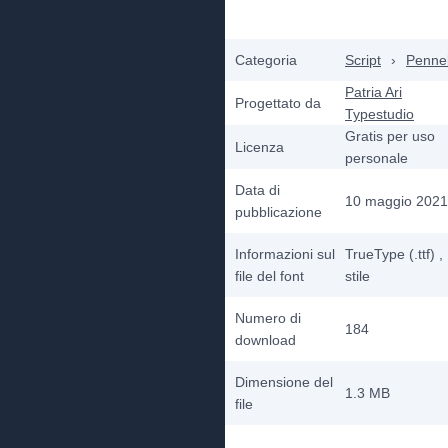
Categoria
Script
›
Pennel
Patria Ari
Progettato da
Typestudio
Gratis per uso
Licenza
personale
Data di
10 maggio 2021
pubblicazione
Informazioni sul
TrueType (.ttf)
,
file del font
stile
Numero di
184
download
Dimensione del
1.3 MB
file