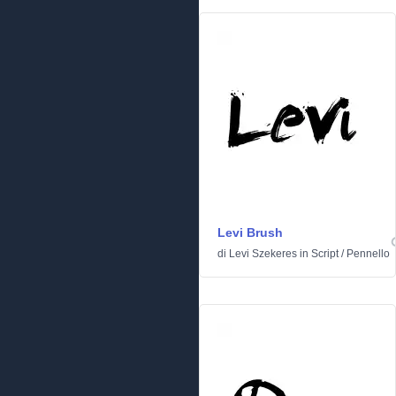
Levi Brush
di
Levi Szekeres
in
Script
/
Pennello