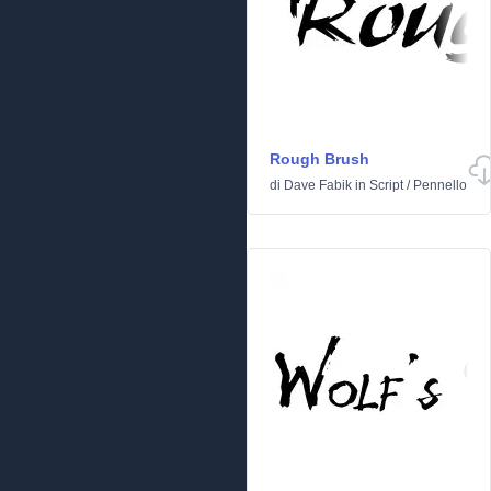
Rough Brush
di
Dave Fabik
in
Script
/
Pennello