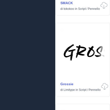
SMACK
di
tokokoo
in
Script
/
Pennello
Grossie
di
Limitype
in
Script
/
Pennello