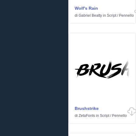
Wolf's Rain
di
Gabriel Beatty
in
Script
/
Pennello
Brushstrike
di
ZetaFonts
in
Script
/
Pennello