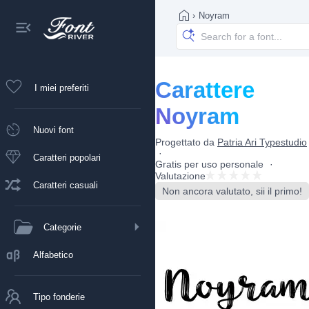
›
Noyram
Carattere
I miei preferiti
Noyram
Nuovi font
Progettato da
Patria Ari Typestudio
Caratteri popolari
Gratis per uso personale
Valutazione
Caratteri casuali
Non ancora valutato, sii il primo!
Categorie
Alfabetico
Tipo fonderie