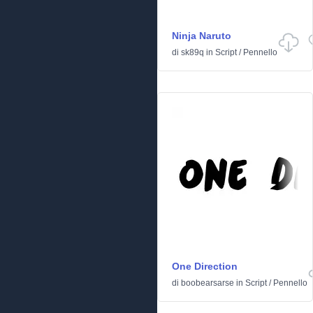
Ninja Naruto
di
sk89q
in
Script
/
Pennello
One Direction
di
boobearsarse
in
Script
/
Pennello