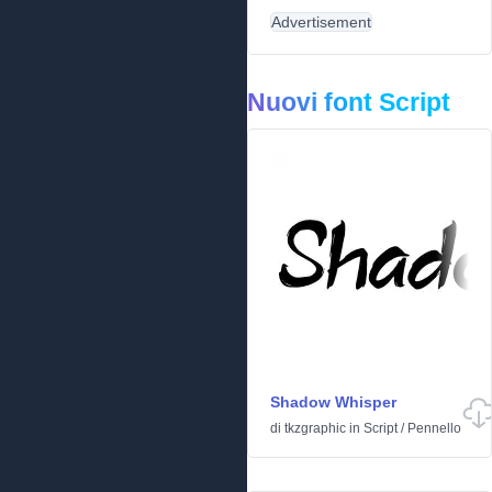
Advertisement
Nuovi font Script
Shadow Whisper
di
tkzgraphic
in
Script
/
Pennello