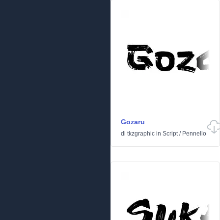
Gozaru
di
tkzgraphic
in
Script
/
Pennello