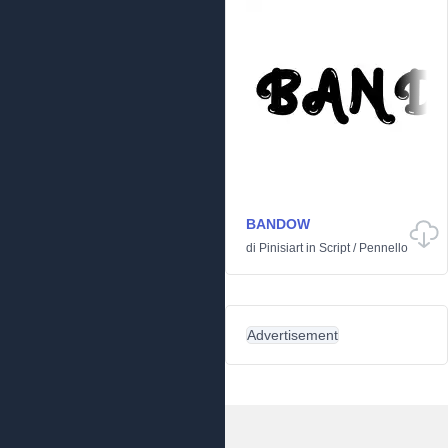
BANDOW
di
Pinisiart
in
Script
/
Pennello
Advertisement