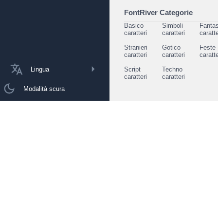
FontRiver Categorie
Basico
Simboli
Fantas
caratteri
caratteri
caratte
Stranieri
Gotico
Feste
caratteri
caratteri
caratte
Lingua
Script
Techno
caratteri
caratteri
Modalità scura