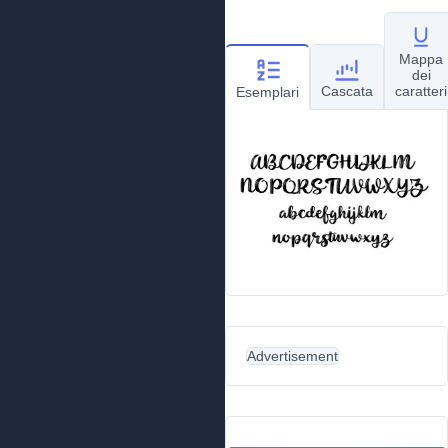
Mappa
dei
Cascata
caratteri
Esemplari
Advertisement