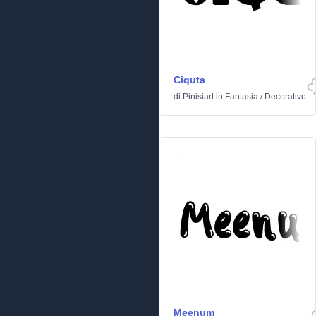
Ciquta
di
Pinisiart
in
Fantasia
/
Decorativo
Meenum