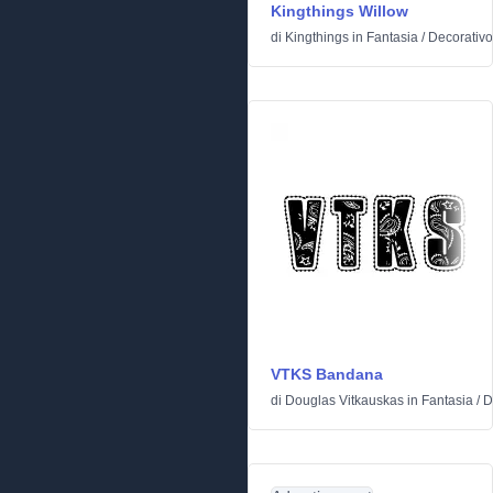
Kingthings Willow
di
Kingthings
in
Fantasia
/
Decorativo
VTKS Bandana
di
Douglas Vitkauskas
in
Fantasia
/
D