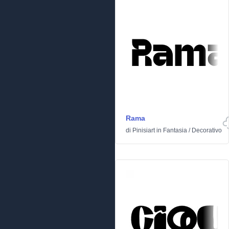
Rama
di
Pinisiart
in
Fantasia
/
Decorativo