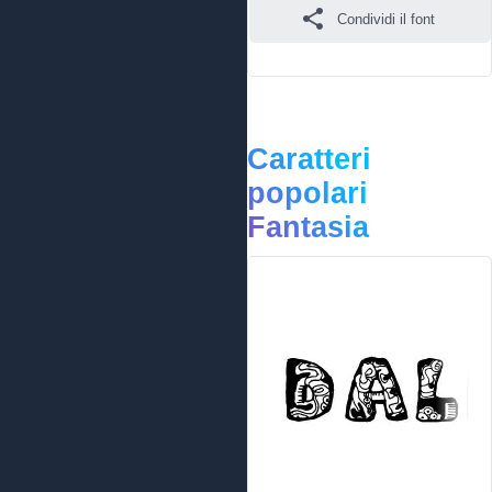
Condividi il font
Caratteri
popolari
Fantasia