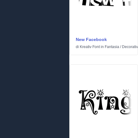
New Facebook
di
Kreativ Font
in
Fantasia
/
Decorati