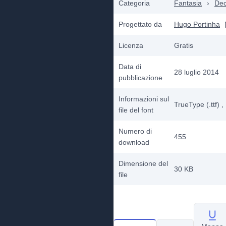
Categoria
Fantasia
›
Dec
Progettato da
Hugo Portinha
Licenza
Gratis
Data di
28 luglio 2014
pubblicazione
Informazioni sul
TrueType (.ttf)
,
file del font
Numero di
455
download
Dimensione del
30 KB
file