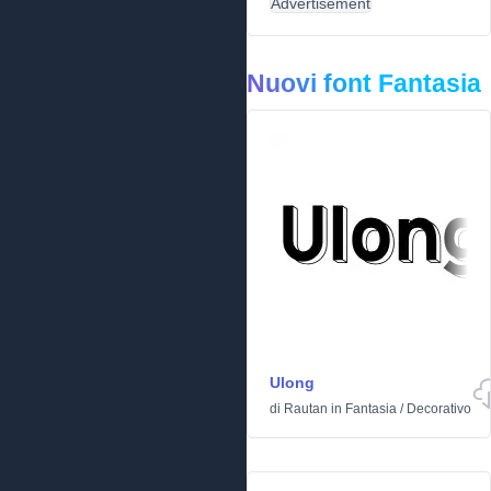
Advertisement
Nuovi font Fantasia
Ulong
di
Rautan
in
Fantasia
/
Decorativo