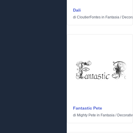
Dali
di
CloutierFontes
in
Fantasia
/
Decora
Fantastic Pete
di
Mighty Pete
in
Fantasia
/
Decorati