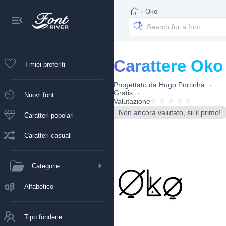
›
Oko
Carattere Oko
I miei preferiti
Progettato da
Hugo Portinha
Gratis
Nuovi font
Valutazione
Non ancora valutato, sii il primo!
Caratteri popolari
Caratteri casuali
Categorie
Alfabetico
Tipo fonderie