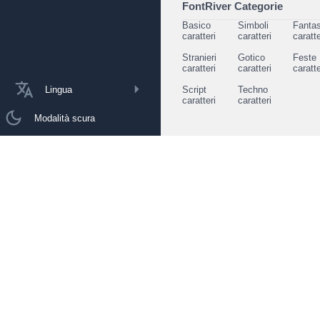
FontRiver Categorie
Basico
Simboli
Fantas
caratteri
caratteri
caratte
Stranieri
Gotico
Feste
caratteri
caratteri
caratte
Lingua
Script
Techno
caratteri
caratteri
Modalità scura