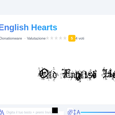
English Hearts
Donationware
Valutazione
5
4 voti