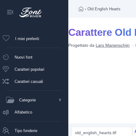
›
Old English Hearts
Carattere Old 
I miei preferiti
Progettato da
Lars Manenschijn
Nuovi font
Caratteri popolari
Caratteri casuali
Categorie
Alfabetico
Tipo fonderie
old_english_hearts.ttf