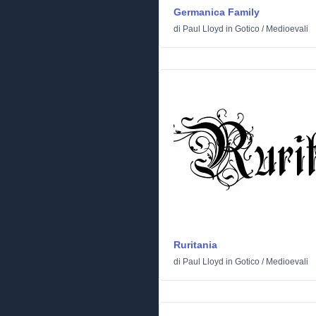
Germanica Family
di
Paul Lloyd
in
Gotico
/
Medioevali
Ruritania
di
Paul Lloyd
in
Gotico
/
Medioevali