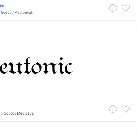
eu
n
Gotico
/
Medioevali
in
Gotico
/
Medioevali