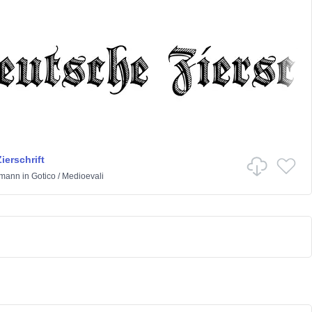
ierschrift
ffmann
in
Gotico
/
Medioevali