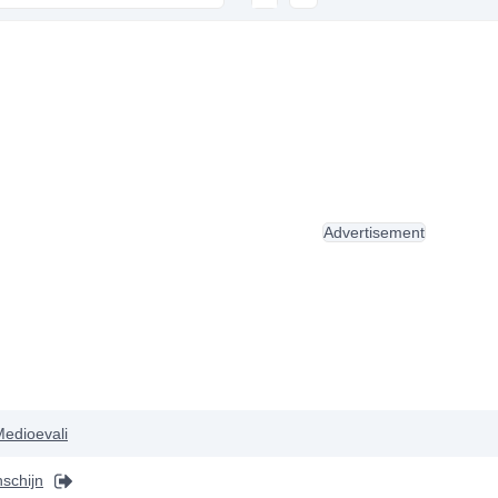
Advertisement
edioevali
schijn