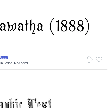
1888)
in
Gotico
/
Medioevali