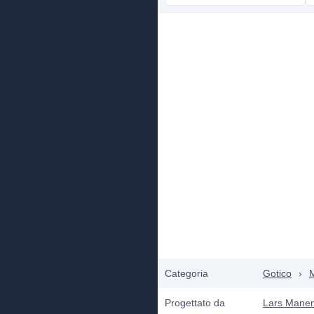
Categoria
Gotico
›
M
Progettato da
Lars Manen