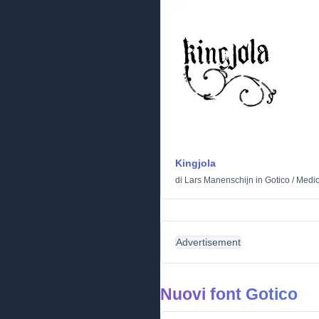
Kingjola
di
Lars Manenschijn
in
Gotico
/
Medio
Advertisement
Nuovi font Gotico