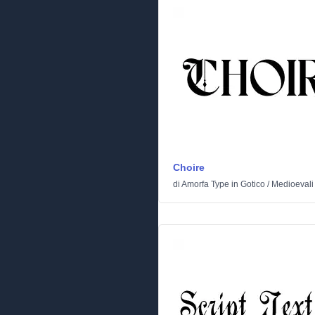
Choire
di
Amorfa Type
in
Gotico
/
Medioevali