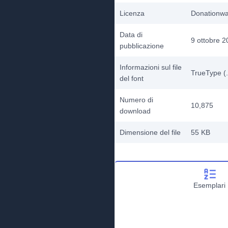
Licenza
Donationw
Data di
9 ottobre 
pubblicazione
Informazioni sul file
TrueType (.
del font
Numero di
10,875
download
Dimensione del file
55 KB
Esemplari