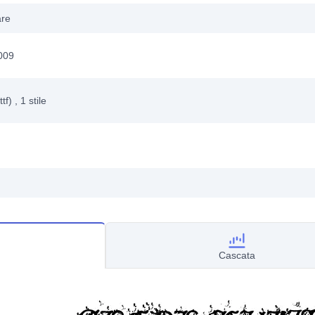
are
2009
ttf)
, 1
stile
Cascata