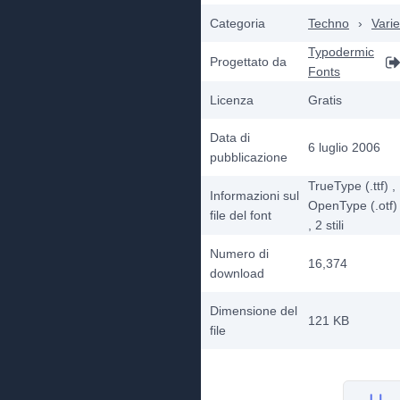
Categoria
Techno
›
Varie
Typodermic
Progettato da
Fonts
Licenza
Gratis
Data di
6 luglio 2006
pubblicazione
TrueType (.ttf)
,
Informazioni sul
OpenType (.otf)
file del font
, 2
stili
Numero di
16,374
download
Dimensione del
121 KB
file