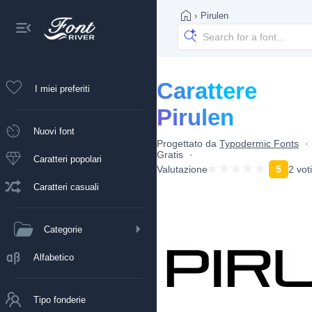
›
Pirulen
Carattere
I miei preferiti
Pirulen
Nuovi font
Progettato da
Typodermic Fonts
Gratis
Caratteri popolari
Valutazione
5
2 voti
Caratteri casuali
Categorie
Alfabetico
Tipo fonderie