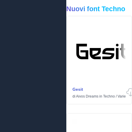
Nuovi font Techno
Gesit
di
Aivos Dreams
in
Techno
/
Varie