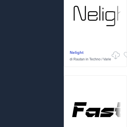
Nelight
di
Rautan
in
Techno
/
Varie