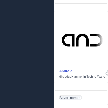
Android
di
sledgeHammer
in
Techno
/
Varie
Advertisement