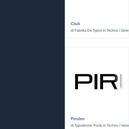
Club
di
Fabrika De Typos
in
Techno
/
Varie
Pirulen
di
Typodermic Fonts
in
Techno
/
Varie