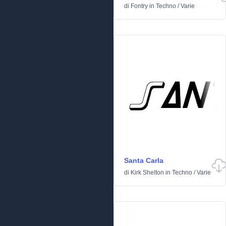
di
Fontry
in
Techno
/
Varie
Santa Carla
di
Kirk Shelton
in
Techno
/
Varie