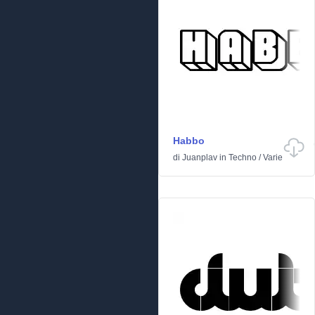
Habbo
di
Juanplav
in
Techno
/
Varie