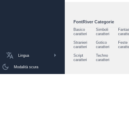
FontRiver Categorie
Basico
Simboli
Fantas
caratteri
caratteri
caratte
Stranieri
Gotico
Feste
caratteri
caratteri
caratte
Lingua
Script
Techno
caratteri
caratteri
Modalità scura