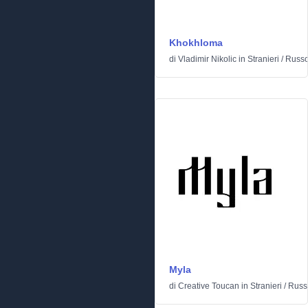
Khokhloma
di
Vladimir Nikolic
in
Stranieri
/
Russ
Myla
di
Creative Toucan
in
Stranieri
/
Russ