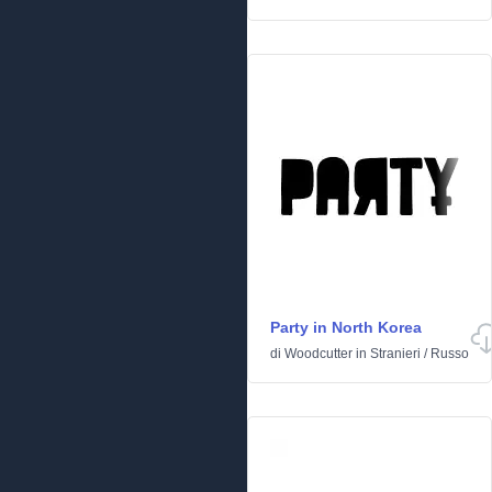
Party in North Korea
di
Woodcutter
in
Stranieri
/
Russo