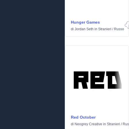
Hunger Games
di
Jordan Seth
in
Stranieri
/
Russo
Red October
di
Neogrey Creative
in
Stranieri
/
Rus