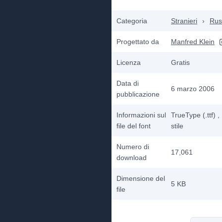
Categoria
Stranieri
›
Rus
Progettato da
Manfred Klein
Licenza
Gratis
Data di
6 marzo 2006
pubblicazione
Informazioni sul
TrueType (.ttf)
,
file del font
stile
Numero di
17,061
download
Dimensione del
5 KB
file