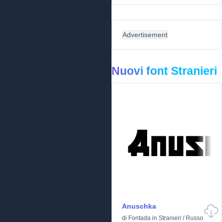
Advertisement
Nuovi font Stranieri
Anuschka
di
Fontada
in
Stranieri
/
Russo