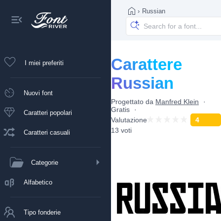
›
Russian
Carattere
I miei preferiti
Russian
Nuovi font
Progettato da
Manfred Klein
Gratis
Caratteri popolari
Valutazione
4
13 voti
Caratteri casuali
Categorie
Alfabetico
Tipo fonderie