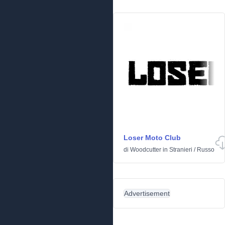
Loser Moto Club
di
Woodcutter
in
Stranieri
/
Russo
Advertisement