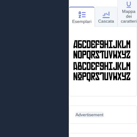
Mappa
dei
Cascata
caratteri
Esemplari
Advertisement