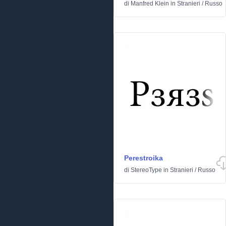
di
Manfred Klein
in
Stranieri
/
Russo
Perestroika
di
StereoType
in
Stranieri
/
Russo