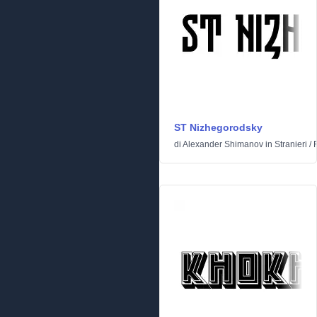
ST Nizhegorodsky
di
Alexander Shimanov
in
Stranieri
/