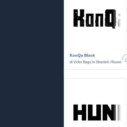
KonQa Black
di
Victor Bagu
in
Stranieri
/
Russo