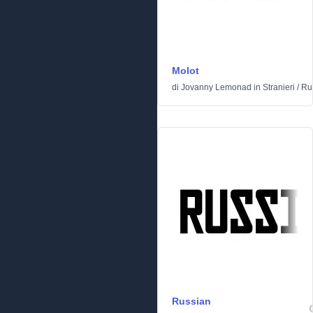
Molot
di
Jovanny Lemonad
in
Stranieri
/
Ru
Russian