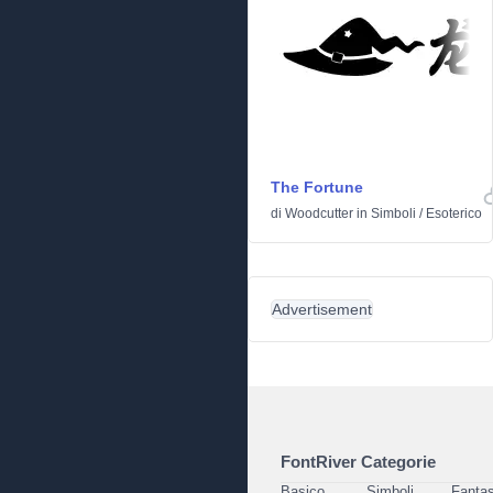
The Fortune
di
Woodcutter
in
Simboli
/
Esoterico
Advertisement
FontRiver Categorie
Basico
Simboli
Fantas