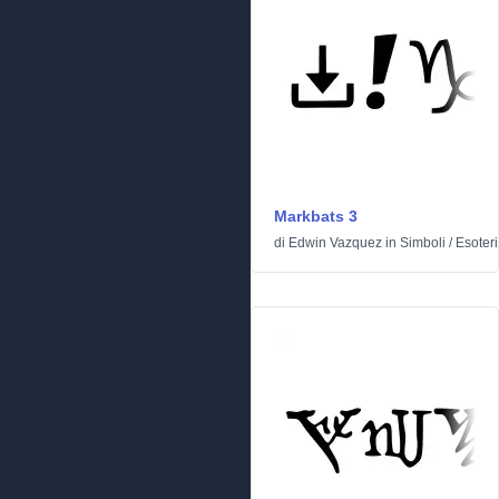
Markbats 3
di
Edwin Vazquez
in
Simboli
/
Esoter