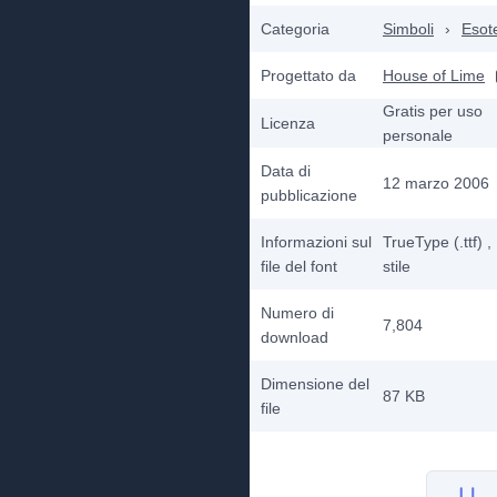
Categoria
Simboli
›
Esot
Progettato da
House of Lime
Gratis per uso
Licenza
personale
Data di
12 marzo 2006
pubblicazione
Informazioni sul
TrueType (.ttf)
,
file del font
stile
Numero di
7,804
download
Dimensione del
87 KB
file