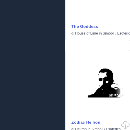
The Goddess
di
House of Lime
in
Simboli
/
Esoteri
Zodiac Hellron
di
Hellron
in
Simboli
/
Esoterico