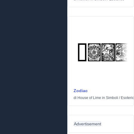
Zodiac
di
House of Lime
in
Simboli
/
Esoteri
Advertisement