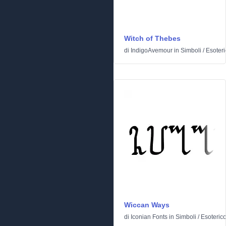
Witch of Thebes
di
IndigoAvemour
in
Simboli
/
Esoteri
Wiccan Ways
di
Iconian Fonts
in
Simboli
/
Esoteric