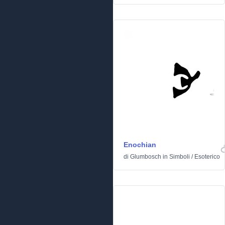
Enochian
di
Glumbosch
in
Simboli
/
Esoterico