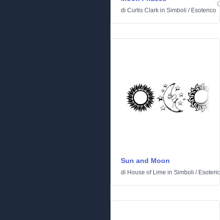
di
Curtis Clark
in
Simboli
/
Esoterico
Sun and Moon
di
House of Lime
in
Simboli
/
Esoteri