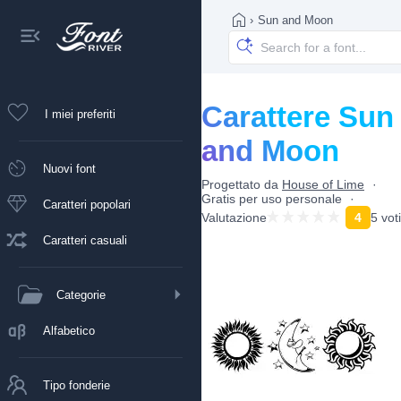
›
Sun and Moon
Carattere Sun
I miei preferiti
and Moon
Nuovi font
Progettato da
House of Lime
Gratis per uso personale
Caratteri popolari
Valutazione
4
5 voti
Caratteri casuali
Categorie
Alfabetico
Tipo fonderie