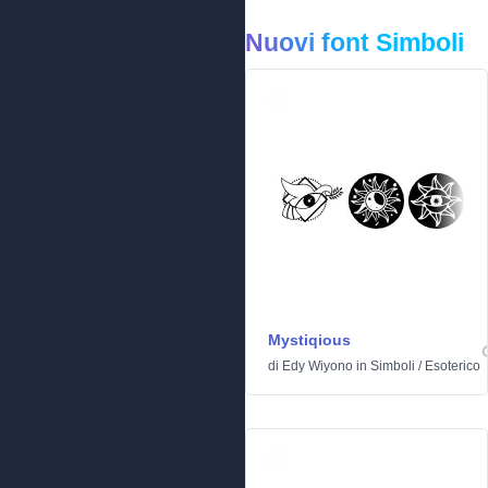
Nuovi font Simboli
Mystiqious
di
Edy Wiyono
in
Simboli
/
Esoterico