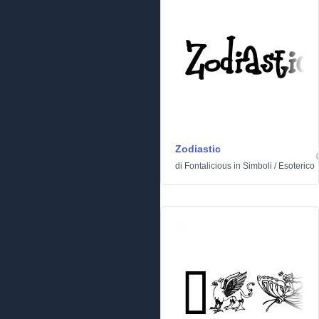
Zodiastic
di
Fontalicious
in
Simboli
/
Esoterico