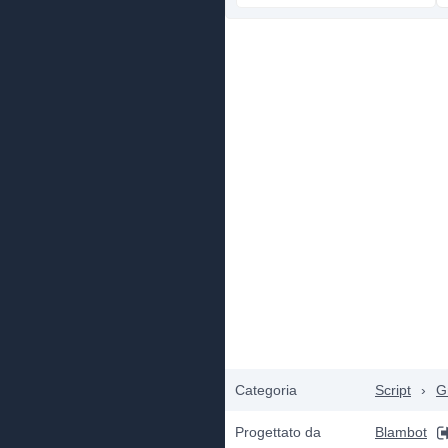
Categoria
Script
›
Gr
Progettato da
Blambot