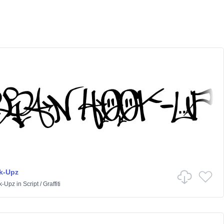
k-Upz
k-Upz
in
Script
/
Graffiti