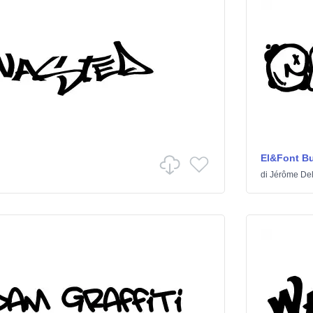
El&Font B
di
Jérôme De