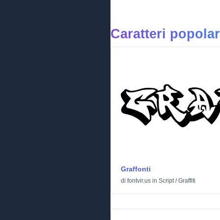
Caratteri popolar
Graffonti
di
fontvir.us
in
Script
/
Graffiti