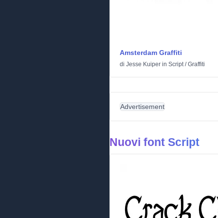
Amsterdam Graffiti
di
Jesse Kuiper
in
Script
/
Graffiti
Advertisement
Nuovi font Script