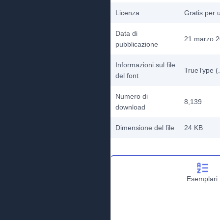
Licenza
Gratis per 
Data di
21 marzo 
pubblicazione
Informazioni sul file
TrueType (.
del font
Numero di
8,139
download
Dimensione del file
24 KB
Esemplari