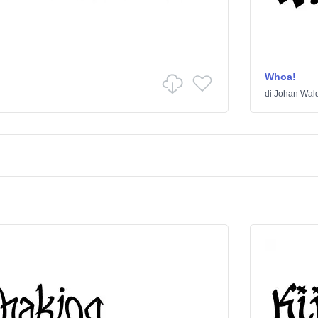
Whoa!
di
Johan Wal