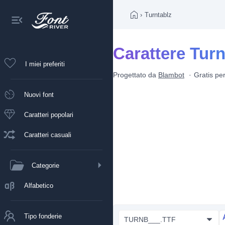
›
Turntablz
Carattere Turn
I miei preferiti
Progettato da
Blambot
Gratis pe
Nuovi font
Caratteri popolari
Caratteri casuali
Categorie
Alfabetico
Tipo fonderie
TURNB___.TTF