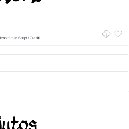
denström
in
Script
/
Graffiti