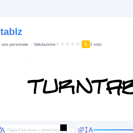
tablz
r uso personale
Valutazione
5
1 voto