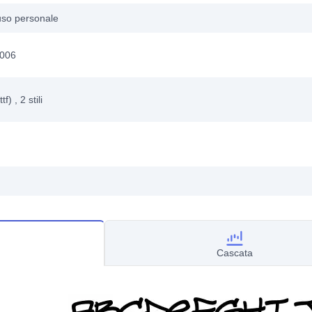
uso personale
2006
ttf)
, 2
stili
Cascata