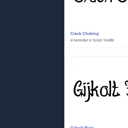
Crack Chaking
di
twinletter
in
Script
/
Graffiti
Gijkolt Risla