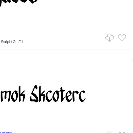
n
Script
/
Graffiti
coterc