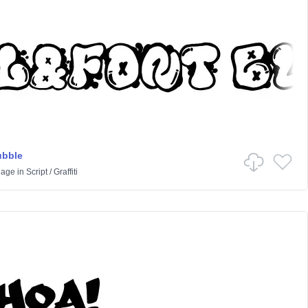
ubble
lage
in
Script
/
Graffiti