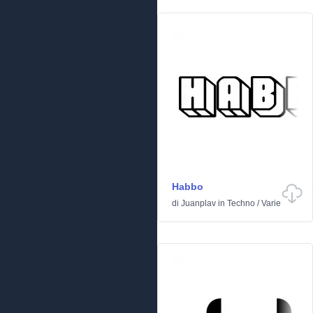
Habbo
di
Juanplav
in
Techno
/
Varie