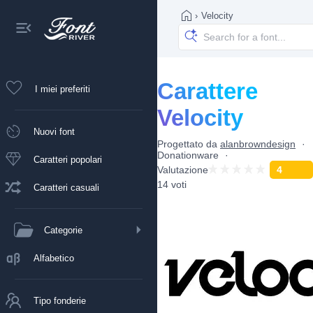
›
Velocity
Carattere
I miei preferiti
Velocity
Nuovi font
Progettato da
alanbrowndesign
Donationware
Caratteri popolari
Valutazione
4
14 voti
Caratteri casuali
Categorie
Alfabetico
Tipo fonderie