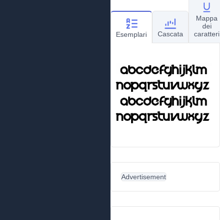
Mappa
dei
Cascata
caratteri
Esemplari
Advertisement