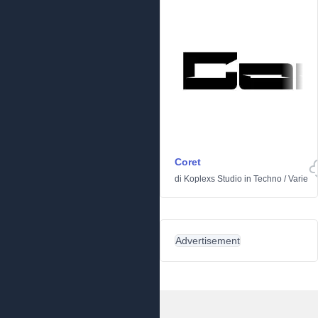
Coret
di
Koplexs Studio
in
Techno
/
Varie
Advertisement