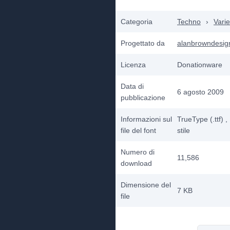
Categoria
Techno
›
Varie
Progettato da
alanbrowndesig
Licenza
Donationware
Data di
6 agosto 2009
pubblicazione
Informazioni sul
TrueType (.ttf)
,
file del font
stile
Numero di
11,586
download
Dimensione del
7 KB
file