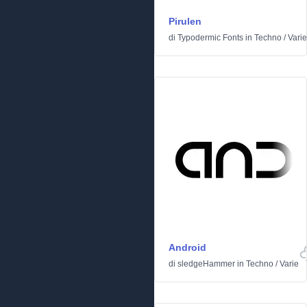
Pirulen
di
Typodermic Fonts
in
Techno
/
Varie
Android
di
sledgeHammer
in
Techno
/
Varie