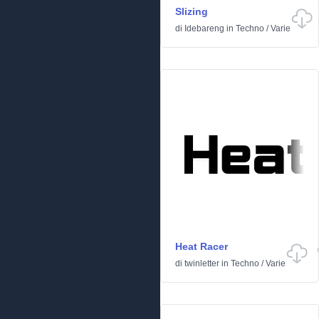
Slizing
di
Idebareng
in
Techno
/
Varie
Heat Racer
di
twinletter
in
Techno
/
Varie