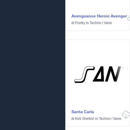
Avengeance Heroic Avenger
di
Fontry
in
Techno
/
Varie
Santa Carla
di
Kirk Shelton
in
Techno
/
Varie