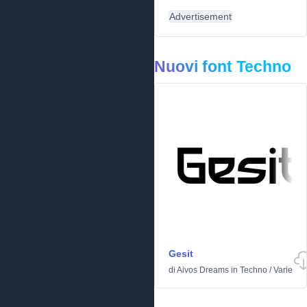
Advertisement
Nuovi font Techno
Gesit
di
Aivos Dreams
in
Techno
/
Varie