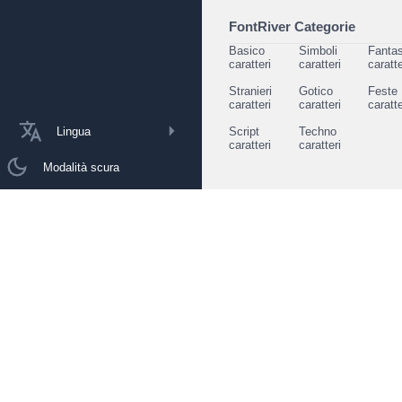
FontRiver Categorie
Basico
Simboli
Fantas
caratteri
caratteri
caratte
Stranieri
Gotico
Feste
caratteri
caratteri
caratte
Lingua
Script
Techno
caratteri
caratteri
Modalità scura