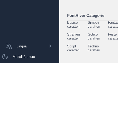
FontRiver Categorie
Basico
Simboli
Fantas
caratteri
caratteri
caratte
Stranieri
Gotico
Feste
caratteri
caratteri
caratte
Lingua
Script
Techno
caratteri
caratteri
Modalità scura