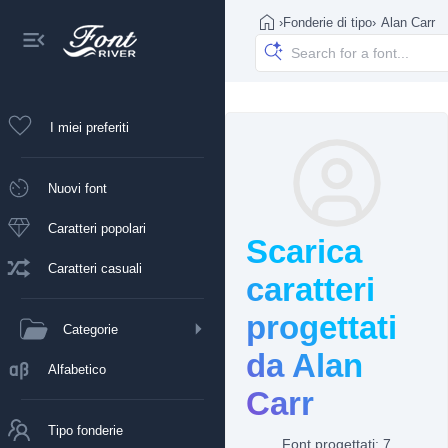
›
Fonderie di tipo
›
Alan Carr
I miei preferiti
Nuovi font
Caratteri popolari
Scarica
Caratteri casuali
caratteri
progettati
Categorie
da Alan
Alfabetico
Carr
Tipo fonderie
Font progettati: 7