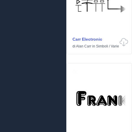
Carr Electronic
di
Alan Carr
in
Simboli
/
Varie