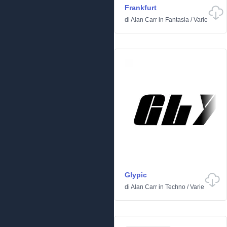
Frankfurt
di
Alan Carr
in
Fantasia
/
Varie
Glypic
di
Alan Carr
in
Techno
/
Varie