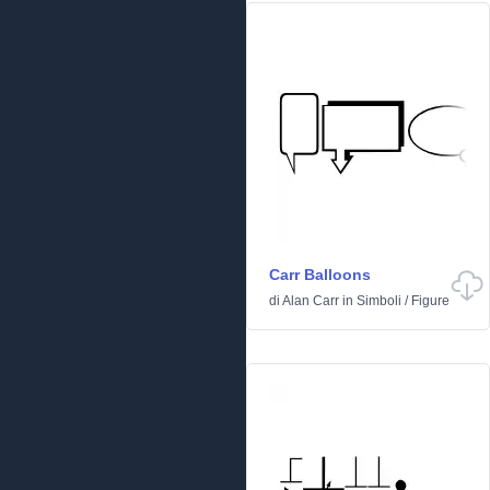
Carr Balloons
di
Alan Carr
in
Simboli
/
Figure