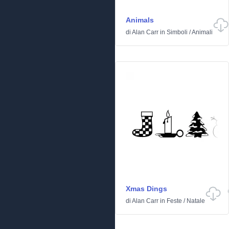
Animals
di
Alan Carr
in
Simboli
/
Animali
Xmas Dings
di
Alan Carr
in
Feste
/
Natale