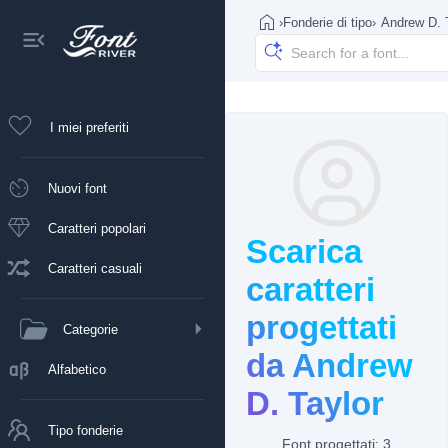
›
Fonderie di tipo
›
Andrew D. 
I miei preferiti
Nuovi font
Caratteri popolari
Scarica
Caratteri casuali
caratteri
progettati
Categorie
da Andrew
Alfabetico
D. Taylor
Tipo fonderie
Font progettati: 3