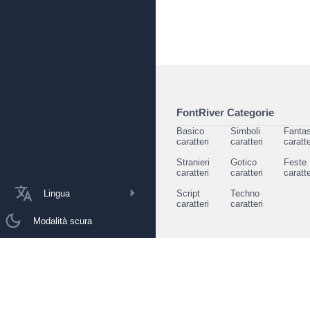
FontRiver Categorie
Basico
Simboli
Fantas
caratteri
caratteri
caratte
Stranieri
Gotico
Feste
caratteri
caratteri
caratte
Lingua
Script
Techno
caratteri
caratteri
Modalità scura