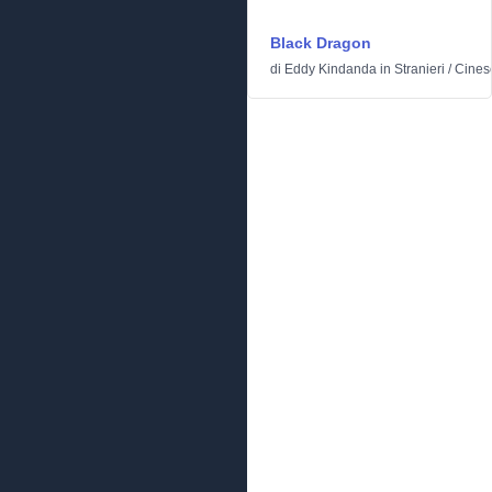
Black Dragon
di
Eddy Kindanda
in
Stranieri
/
Cines