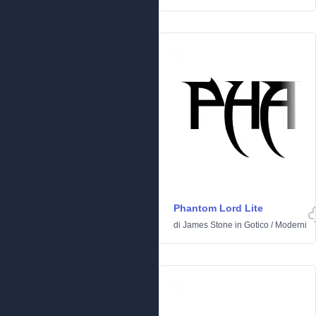
Phantom Lord Lite
di
James Stone
in
Gotico
/
Moderni