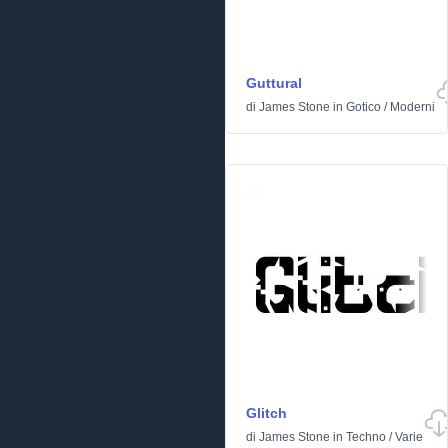
Guttural
di
James Stone
in
Gotico
/
Moderni
Glitch
di
James Stone
in
Techno
/
Varie