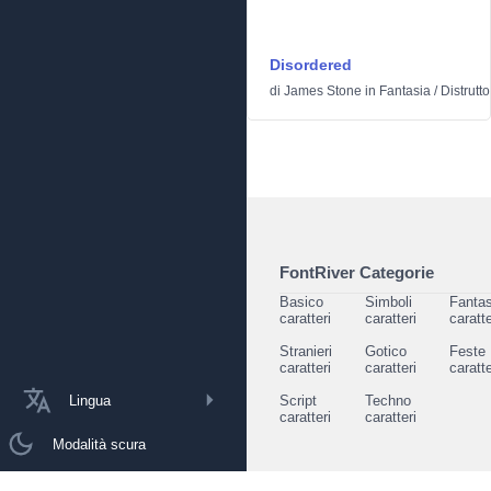
Disordered
di
James Stone
in
Fantasia
/
Distrutto
FontRiver Categorie
Basico
Simboli
Fantas
caratteri
caratteri
caratte
Stranieri
Gotico
Feste
caratteri
caratteri
caratte
Lingua
Script
Techno
caratteri
caratteri
Modalità scura