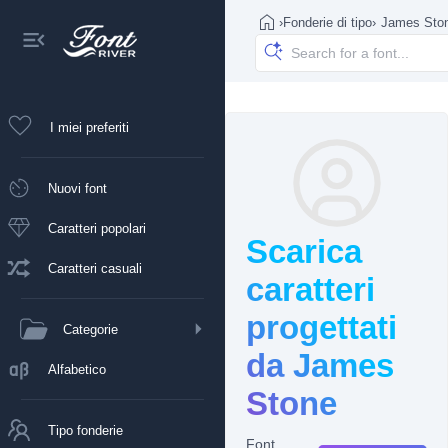
›
Fonderie di tipo
›
James Sto
I miei preferiti
Nuovi font
Caratteri popolari
Scarica
Caratteri casuali
caratteri
progettati
Categorie
da James
Alfabetico
Stone
Tipo fonderie
Font