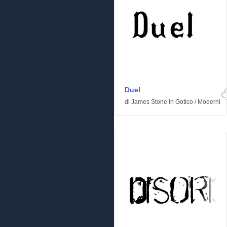
Duel
di
James Stone
in
Gotico
/
Moderni