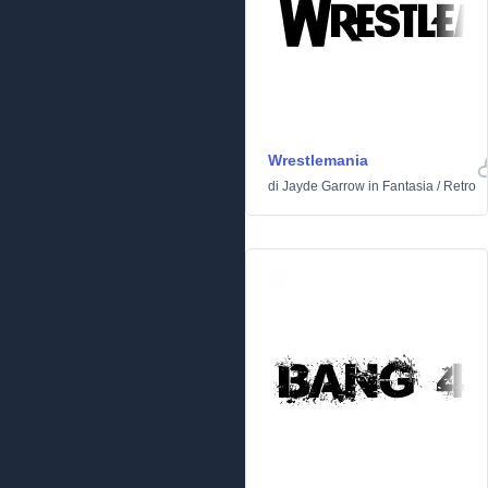
Wrestlemania
di
Jayde Garrow
in
Fantasia
/
Retro