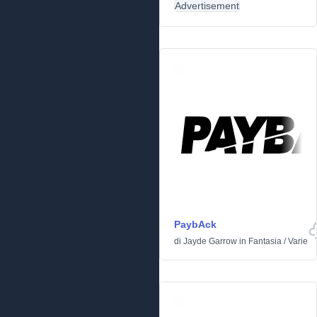
Advertisement
PaybAck
di
Jayde Garrow
in
Fantasia
/
Varie