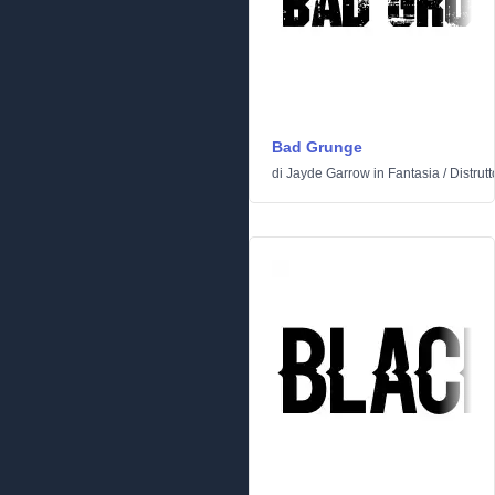
Bad Grunge
di
Jayde Garrow
in
Fantasia
/
Distrutt