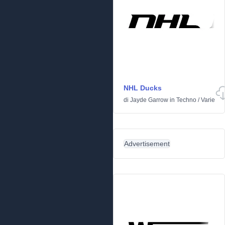
NHL Ducks
di
Jayde Garrow
in
Techno
/
Varie
Advertisement