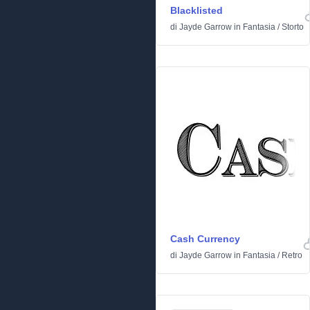
Blacklisted
di
Jayde Garrow
in
Fantasia
/
Storto
Cash Currency
di
Jayde Garrow
in
Fantasia
/
Retro