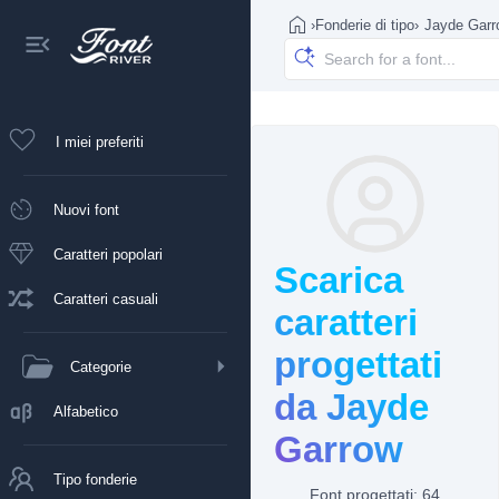
›
Fonderie di tipo
›
Jayde Garr
I miei preferiti
Nuovi font
Caratteri popolari
Scarica
Caratteri casuali
caratteri
progettati
Categorie
da Jayde
Alfabetico
Garrow
Tipo fonderie
Font progettati: 64