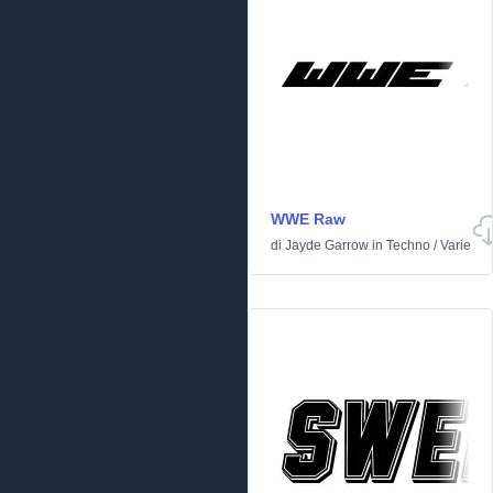
WWE Raw
di
Jayde Garrow
in
Techno
/
Varie