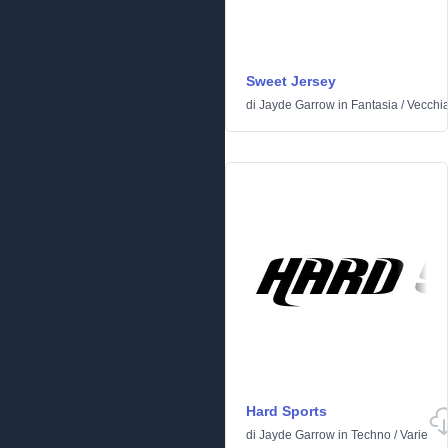
Sweet Jersey
di
Jayde Garrow
in
Fantasia
/
Vecchia
Hard Sports
di
Jayde Garrow
in
Techno
/
Varie