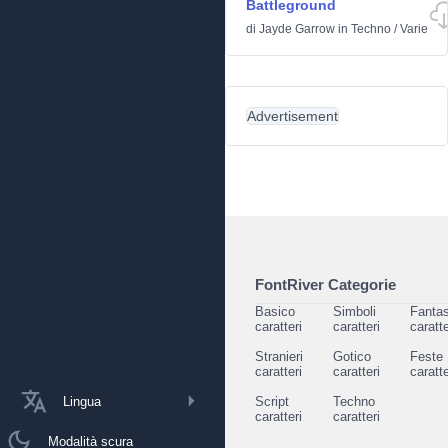
Battleground
di
Jayde Garrow
in
Techno
/
Varie
Advertisement
FontRiver Categorie
Basico
Simboli
Fantas
caratteri
caratteri
caratte
Stranieri
Gotico
Feste
caratteri
caratteri
caratte
Lingua
Script
Techno
caratteri
caratteri
Modalità scura