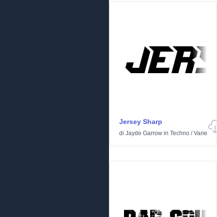
Jersey Sharp
di
Jayde Garrow
in
Techno
/
Varie