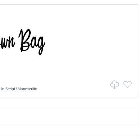
h
in
Script
/
Manoscritto