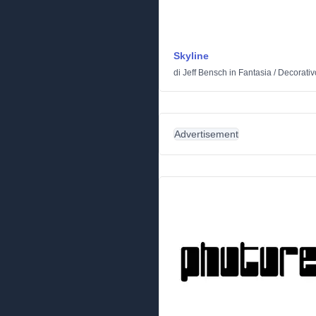
Skyline
di
Jeff Bensch
in
Fantasia
/
Decorativ
Advertisement