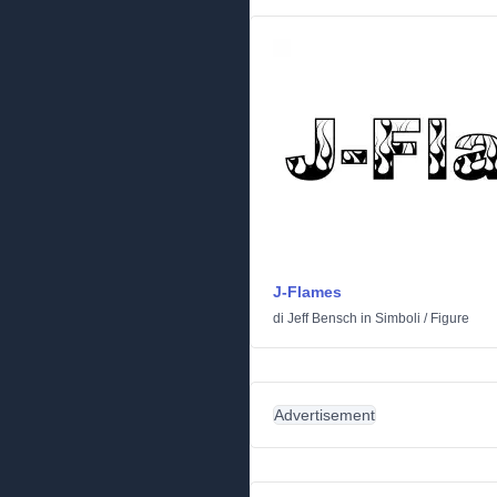
J-Flames
di
Jeff Bensch
in
Simboli
/
Figure
Advertisement