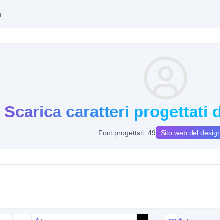
h
Scarica caratteri progettati
Font progettati: 49
Sito web del desig