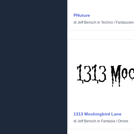
PHuture
di
Jeff Bensch
in
Techno
/
Fantascien
1313 Mockingbird Lane
di
Jeff Bensch
in
Fantasia
/
Orrore