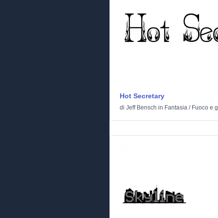
Hot Secretary
di
Jeff Bensch
in
Fantasia
/
Fuoco e g