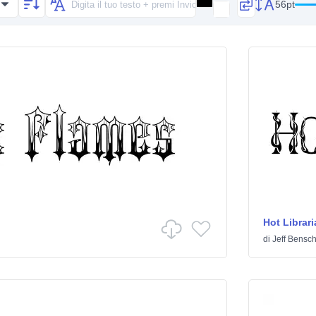
56pt
Hot Librari
di
Jeff Bensc