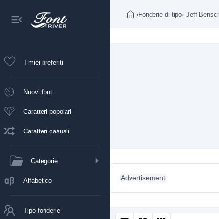
›
Fonderie di tipo
›
Jeff Bensc
I miei preferiti
Nuovi font
Caratteri popolari
Caratteri casuali
Categorie
Advertisement
Alfabetico
Tipo fonderie