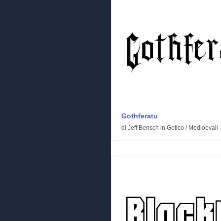
Gothferatu
di
Jeff Bensch
in
Gotico
/
Medioevali