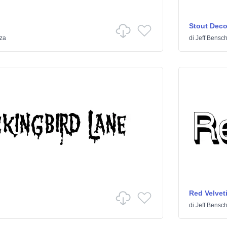
Stout Dec
za
di
Jeff Bensc
Red Velve
di
Jeff Bensc