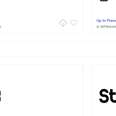
Up In Flam
o
di
Jeff Bensc