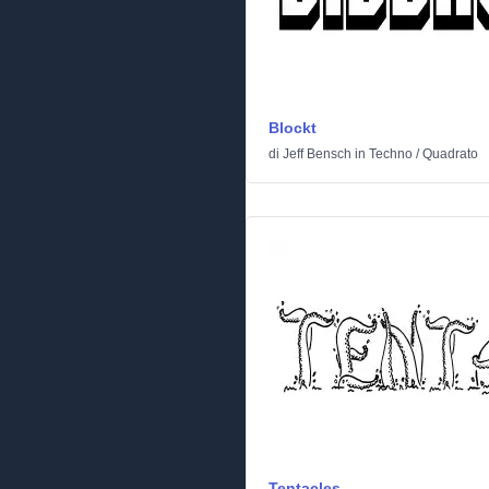
Blockt
di
Jeff Bensch
in
Techno
/
Quadrato
Tentacles