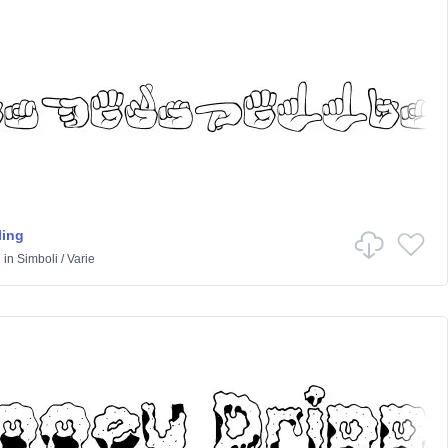
ling
h
in
Simboli
/
Varie