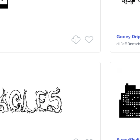
Gooey Drip
di
Jeff Bensc
SuperSkyli