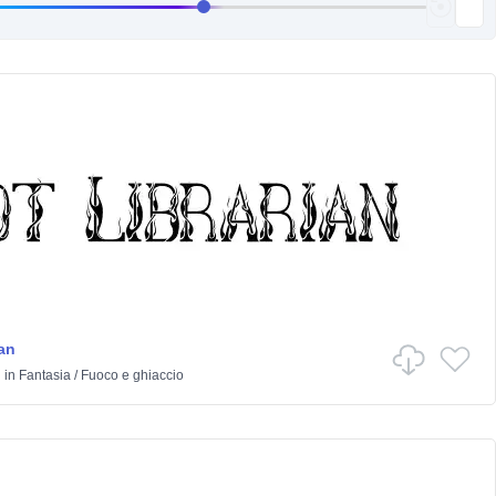
an
h
in
Fantasia
/
Fuoco e ghiaccio