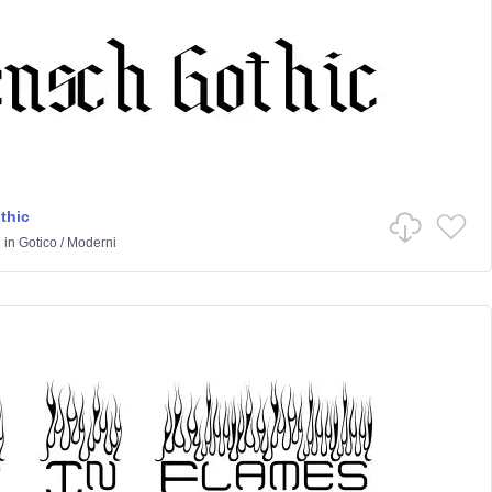
thic
h
in
Gotico
/
Moderni