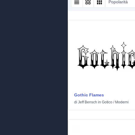
Popolarità
Gothic Flames
di
Jeff Bensch
in
Gotico
/
Moderni