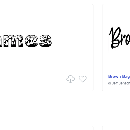
Brown Bag
di
Jeff Bensc