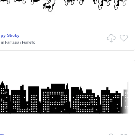
py Sticky
h
in
Fantasia
/
Fumetto
ne