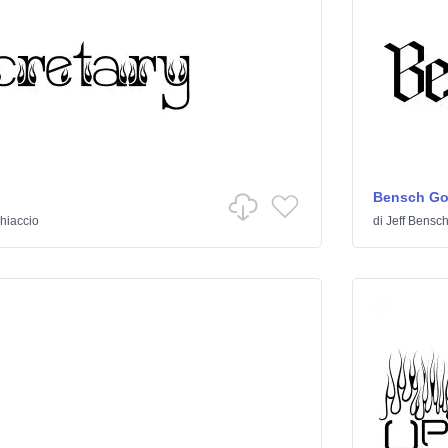
Bensch Go
hiaccio
di
Jeff Bensc