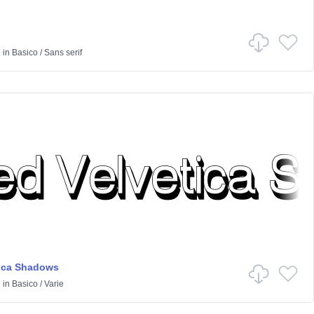
o
h
in
Basico
/
Sans serif
tica Shadows
h
in
Basico
/
Varie