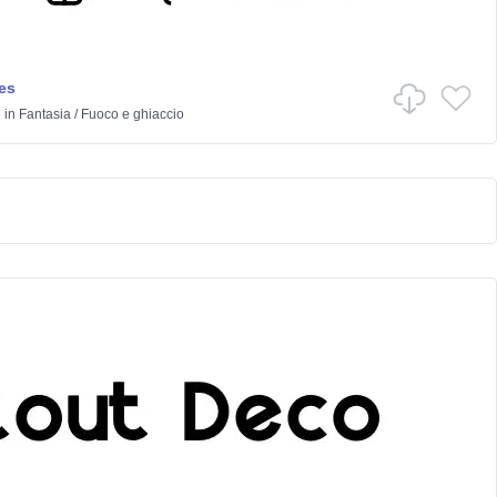
es
h
in
Fantasia
/
Fuoco e ghiaccio