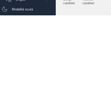
caratteri
caratteri
Modalità scura