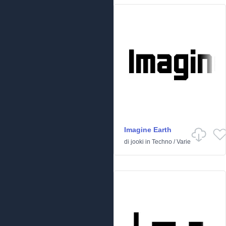
Imagine Earth
di
jooki
in
Techno
/
Varie