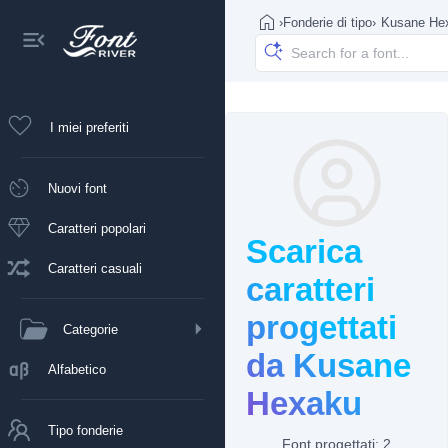
›
Fonderie di tipo
›
Kusane He
I miei preferiti
Nuovi font
Caratteri popolari
Scarica
Caratteri casuali
caratteri
progettati
Categorie
da Kusane
Alfabetico
Hexaku
Tipo fonderie
Font progettati: 2