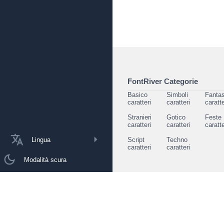
FontRiver Categorie
Basico
Simboli
Fantas
caratteri
caratteri
caratte
Stranieri
Gotico
Feste
caratteri
caratteri
caratte
Lingua
Script
Techno
caratteri
caratteri
Modalità scura