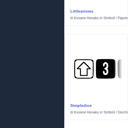
Littlearrows
di
Kusane Hexaku
in
Simboli
/
Figure
Simpledice
di
Kusane Hexaku
in
Simboli
/
Giochi