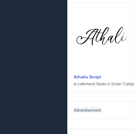
Athalia Script
di
Letterhend Studio
in
Script
/
Calligr
Advertisement