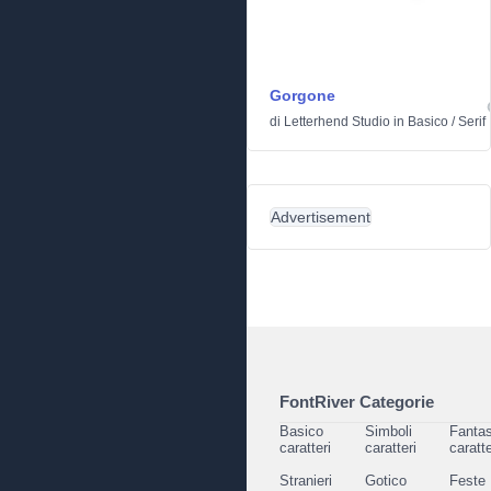
Gorgone
di
Letterhend Studio
in
Basico
/
Serif
Advertisement
FontRiver Categorie
Basico
Simboli
Fantas
caratteri
caratteri
caratte
Stranieri
Gotico
Feste