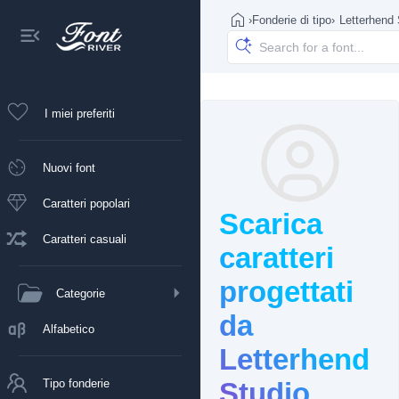
›
Fonderie di tipo
›
Letterhend 
I miei preferiti
Nuovi font
Caratteri popolari
Scarica
Caratteri casuali
caratteri
progettati
Categorie
da
Alfabetico
Letterhend
Tipo fonderie
Studio