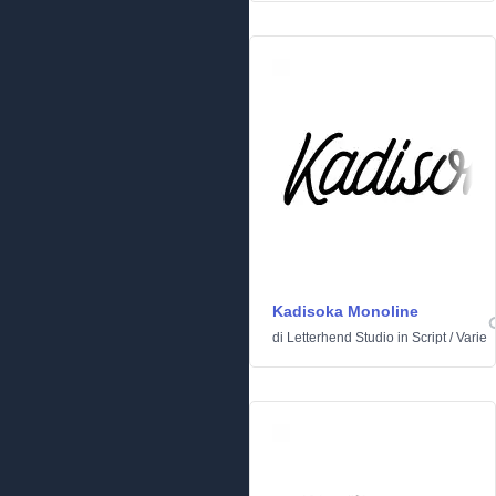
Kadisoka Monoline
di
Letterhend Studio
in
Script
/
Varie