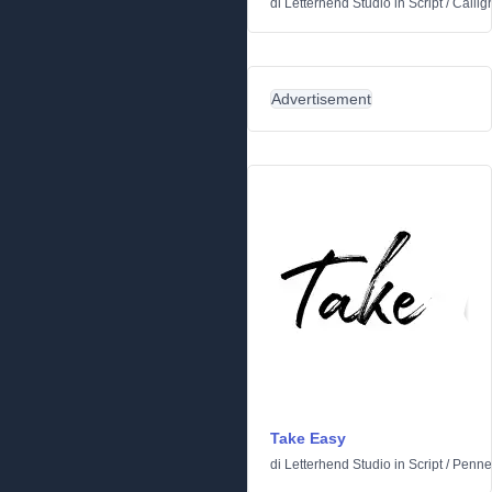
di
Letterhend Studio
in
Script
/
Calligr
Advertisement
Take Easy
di
Letterhend Studio
in
Script
/
Penne