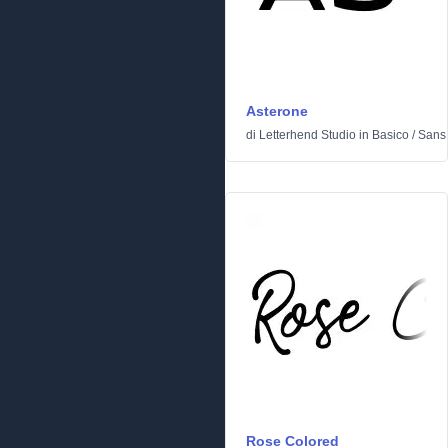
Asterone
di
Letterhend Studio
in
Basico
/
Sans 
Rose Colored