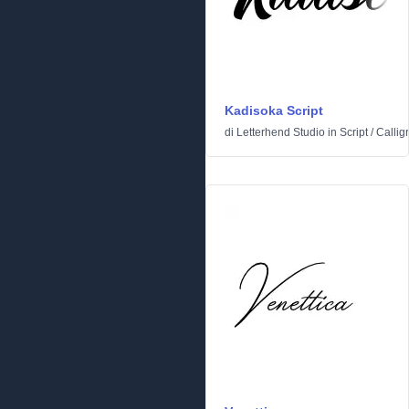
Kadisoka Script
di
Letterhend Studio
in
Script
/
Calligr