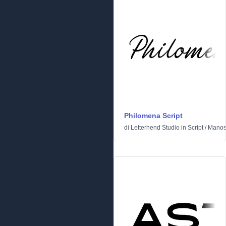
Philomena Script
di
Letterhend Studio
in
Script
/
Manosc