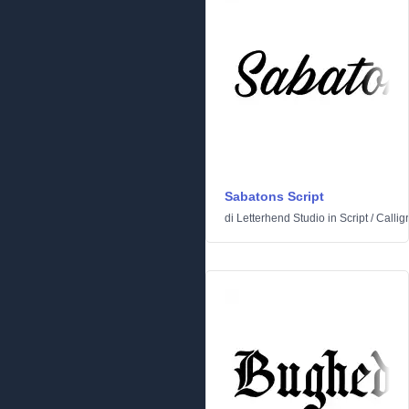
Sabatons Script
di
Letterhend Studio
in
Script
/
Calligr