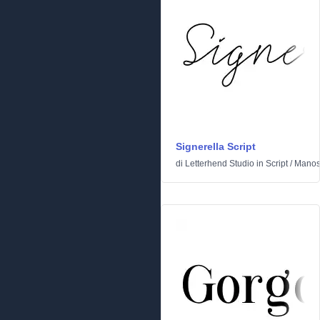
Signerella Script
di
Letterhend Studio
in
Script
/
Manosc