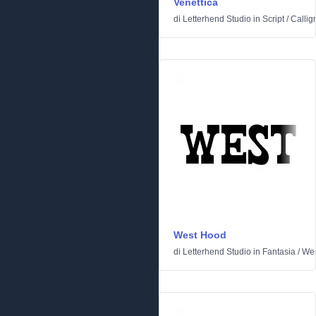
Venettica
di
Letterhend Studio
in
Script
/
Calligr
West Hood
di
Letterhend Studio
in
Fantasia
/
Wes