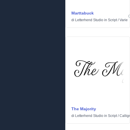
Marttabuck
di
Letterhend Studio
in
Script
/
Varie
The Majority
di
Letterhend Studio
in
Script
/
Calligr