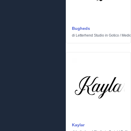
Bugheds
di
Letterhend Studio
in
Gotico
/
Medio
Kaylar