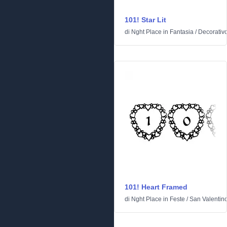
101! Star Lit
di
Nght Place
in
Fantasia
/
Decorativ
101! Heart Framed
di
Nght Place
in
Feste
/
San Valentin