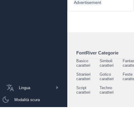
Advertisement
FontRiver Categorie
Basico
Simboli
Fantas
caratteri
caratteri
caratte
Stranieri
Gotico
Feste
caratteri
caratteri
caratte
Lingua
Script
Techno
caratteri
caratteri
Modalità scura