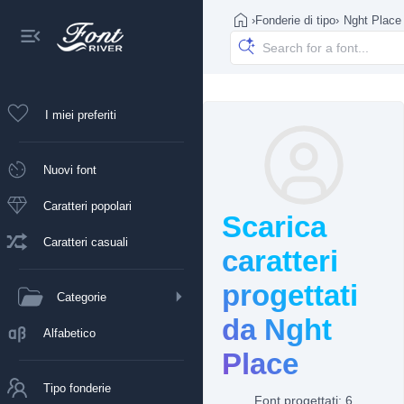
›
Fonderie di tipo
›
Nght Place
I miei preferiti
Nuovi font
Caratteri popolari
Scarica
Caratteri casuali
caratteri
progettati
Categorie
da Nght
Alfabetico
Place
Tipo fonderie
Font progettati: 6