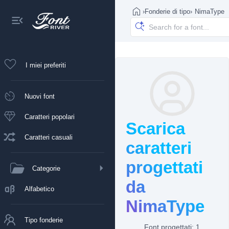
›
Fonderie di tipo
›
NimaType
I miei preferiti
Nuovi font
Caratteri popolari
Scarica
Caratteri casuali
caratteri
progettati
Categorie
da
Alfabetico
NimaType
Tipo fonderie
Font progettati: 1