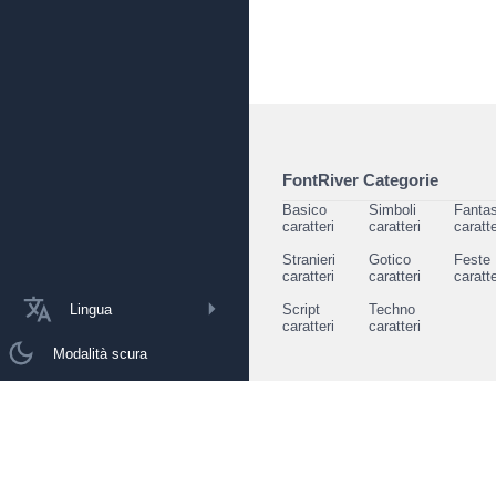
FontRiver Categorie
Basico
Simboli
Fantas
caratteri
caratteri
caratte
Stranieri
Gotico
Feste
caratteri
caratteri
caratte
Lingua
Script
Techno
caratteri
caratteri
Modalità scura