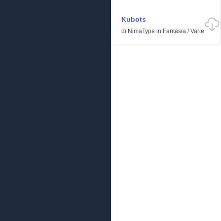
Kubots
di
NimaType
in
Fantasia
/
Varie