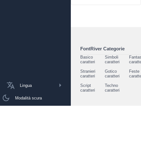
FontRiver Categorie
Basico
Simboli
Fantas
caratteri
caratteri
caratte
Stranieri
Gotico
Feste
caratteri
caratteri
caratte
Lingua
Script
Techno
caratteri
caratteri
Modalità scura