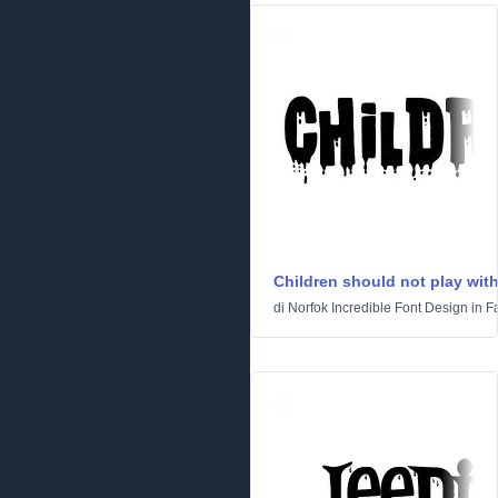
Children should not play wit
di
Norfok Incredible Font Design
in
F