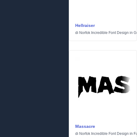
Hellraiser
di
Norfok Incredible Font Design
in
G
Massacre
di
Norfok Incredible Font Design
in
F