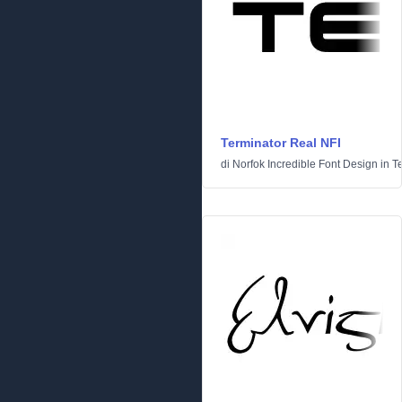
Terminator Real NFI
di
Norfok Incredible Font Design
in
T