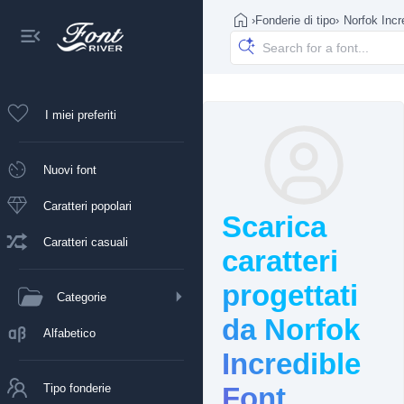
›
Fonderie di tipo
›
Norfok Incr
I miei preferiti
Nuovi font
Caratteri popolari
Scarica
Caratteri casuali
caratteri
progettati
Categorie
da Norfok
Alfabetico
Incredible
Tipo fonderie
Font