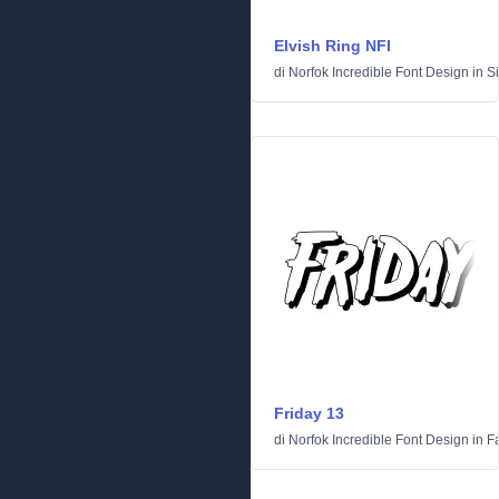
Elvish Ring NFI
di
Norfok Incredible Font Design
in
S
Friday 13
di
Norfok Incredible Font Design
in
F