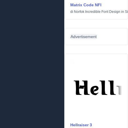
Matrix Code NFI
di
Norfok Incredible Font Design
in
S
Advertisement
Hellraiser 3