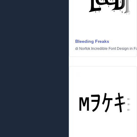
Bleeding Freaks
di
Norfok Incredible Font Design
in
F