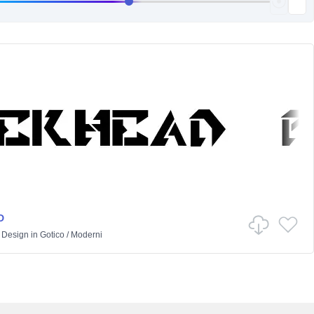
D
c Design
in
Gotico
/
Moderni