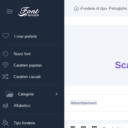
›
Fonderie di tipo
›
Petroglyhic
I miei preferiti
Nuovi font
Sca
Caratteri popolari
Caratteri casuali
Categorie
Advertisement
Alfabetico
Tipo fonderie