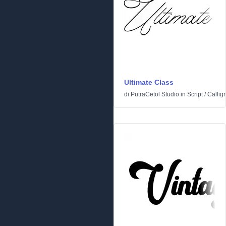
Ultimate Class
di
PutraCetol Studio
in
Script
/
Calligr