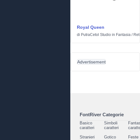
Royal Queen
di
PutraCetol Studio
in
Fantasia
/
Ret
Advertisement
FontRiver Categorie
Basico
Simboli
Fantas
caratteri
caratteri
caratte
Stranieri
Gotico
Feste