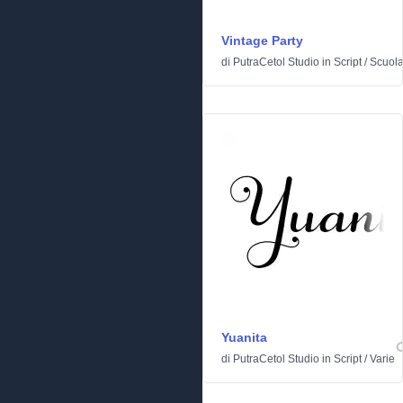
Vintage Party
di
PutraCetol Studio
in
Script
/
Scuol
Yuanita
di
PutraCetol Studio
in
Script
/
Varie