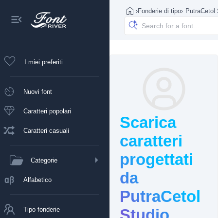
›
Fonderie di tipo
›
PutraCetol 
I miei preferiti
Nuovi font
Caratteri popolari
Scarica
Caratteri casuali
caratteri
progettati
Categorie
da
Alfabetico
PutraCetol
Tipo fonderie
Studio