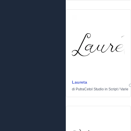
Laureta
di
PutraCetol Studio
in
Script
/
Varie