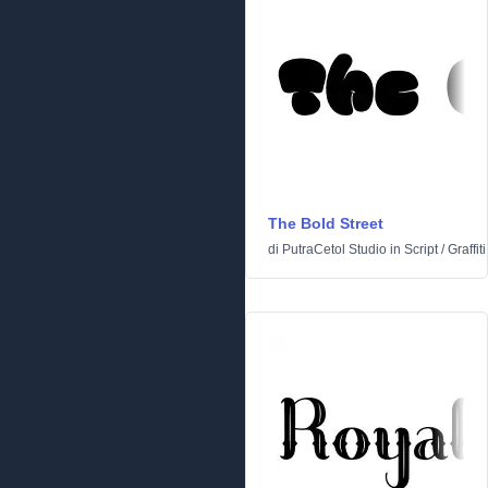
The Bold Street
di
PutraCetol Studio
in
Script
/
Graffiti