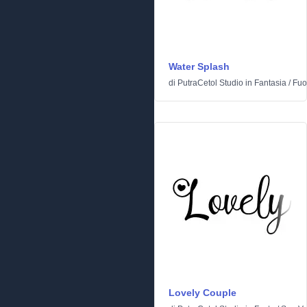
Water Splash
di
PutraCetol Studio
in
Fantasia
/
Fuo
Lovely Couple