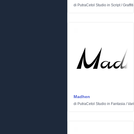
di
PutraCetol Studio
in
Script
/
Graffiti
Madhen
di
PutraCetol Studio
in
Fantasia
/
Var