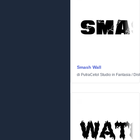
Smash Wall
di
PutraCetol Studio
in
Fantasia
/
Dist