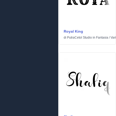
Royal King
di
PutraCetol Studio
in
Fantasia
/
Var