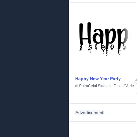
Happy New Year Party
di
PutraCetol Studio
in
Feste
/
Varie
Advertisement