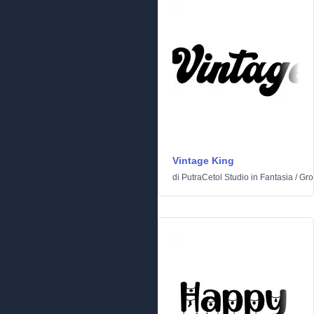
Vintage King
di
PutraCetol Studio
in
Fantasia
/
Gro