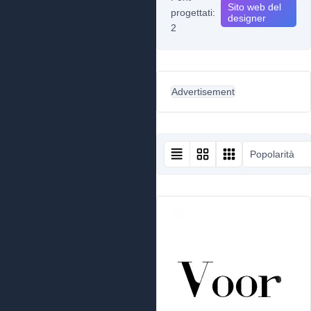
Sito web del
progettati:
designer
2
Advertisement
Popolarità