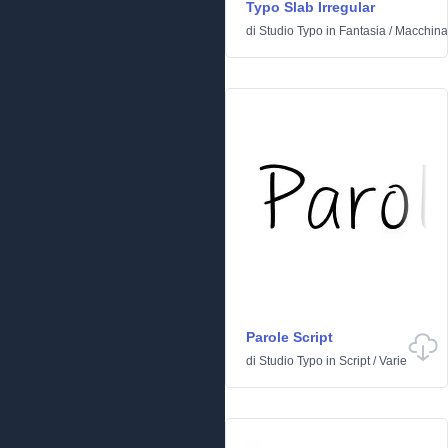
Typo Slab Irregular
di
Studio Typo
in
Fantasia
/
Macchina 
Parole Script
di
Studio Typo
in
Script
/
Varie