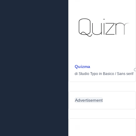
Quizma
di
Studio Typo
in
Basico
/
Sans serif
Advertisement