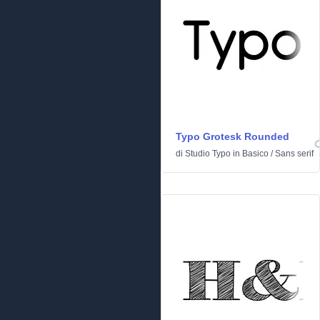
Typo Grotesk Rounded
di
Studio Typo
in
Basico
/
Sans serif