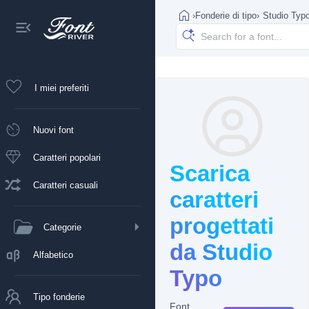
›
Fonderie di tipo
›
Studio Typ
I miei preferiti
Nuovi font
Caratteri popolari
Scarica
Caratteri casuali
caratteri
progettati
Categorie
da Studio
Alfabetico
Typo
Tipo fonderie
Font