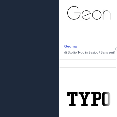
Geoma
di
Studio Typo
in
Basico
/
Sans serif