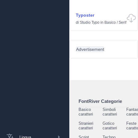
Typoster
di
Studio Typo
in
Basico
/
Serif
Advertisement
FontRiver Categorie
Basico
Simboli
Fantas
caratteri
caratteri
caratte
Stranieri
Gotico
Feste
caratteri
caratteri
caratte
Lingua
Script
Techno