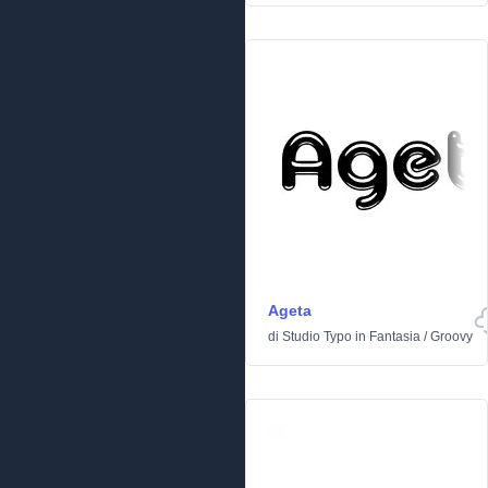
Ageta
di
Studio Typo
in
Fantasia
/
Groovy