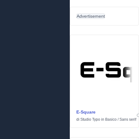
Advertisement
E-Square
di
Studio Typo
in
Basico
/
Sans serif