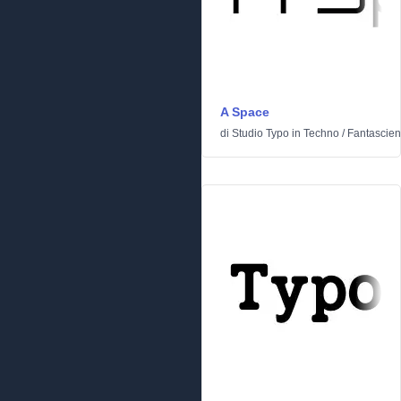
A Space
di
Studio Typo
in
Techno
/
Fantascie