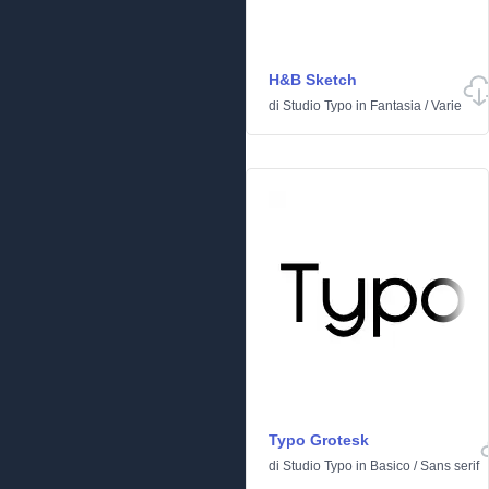
H&B Sketch
di
Studio Typo
in
Fantasia
/
Varie
Typo Grotesk
di
Studio Typo
in
Basico
/
Sans serif