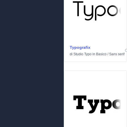
Typografix
di
Studio Typo
in
Basico
/
Sans serif