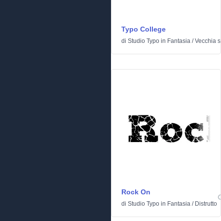
Typo College
di
Studio Typo
in
Fantasia
/
Vecchia s
Rock On
di
Studio Typo
in
Fantasia
/
Distrutto