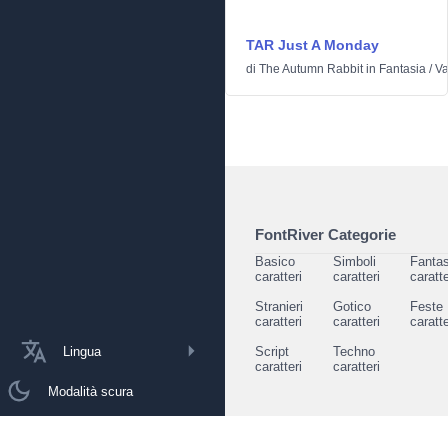
TAR Just A Monday
di
The Autumn Rabbit
in
Fantasia
/
Va
FontRiver Categorie
Basico
Simboli
Fantas
caratteri
caratteri
caratte
Stranieri
Gotico
Feste
caratteri
caratteri
caratte
Lingua
Script
Techno
caratteri
caratteri
Modalità scura