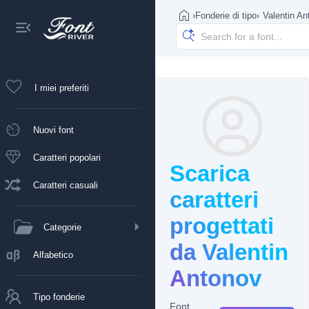
›
Fonderie di tipo
›
Valentin An
I miei preferiti
Nuovi font
Caratteri popolari
Scarica
Caratteri casuali
caratteri
progettati
Categorie
da Valentin
Alfabetico
Antonov
Tipo fonderie
Font