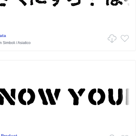
ata
in
Simboli
/
Asiatico
 Product