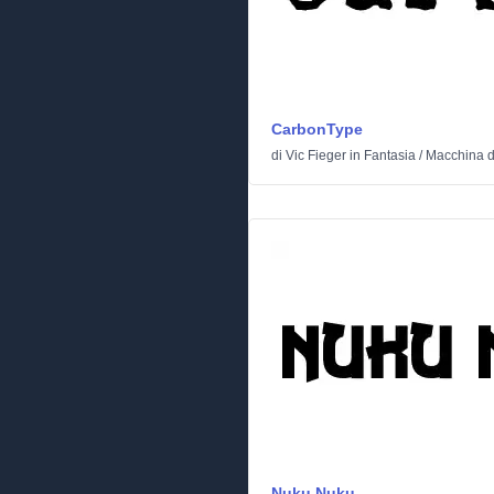
CarbonType
di
Vic Fieger
in
Fantasia
/
Macchina d
Nuku Nuku