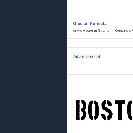
Grecian Formula
di
Vic Fieger
in
Stranieri
/
Romano e 
Advertisement