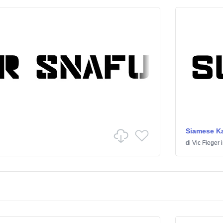
Siamese K
di
Vic Fieger