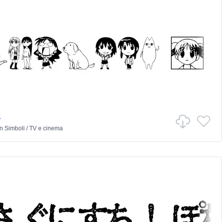
1
in
Simboli
/
TV e cinema