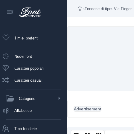
›
Fonderie di tipo
›
Vic Fieger
I miei preferiti
Nuovi font
Caratteri popolari
Caratteri casuali
Categorie
Advertisement
Alfabetico
Tipo fonderie