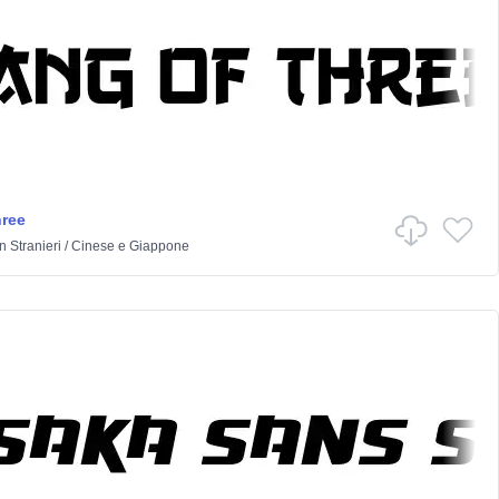
ree
in
Stranieri
/
Cinese e Giappone