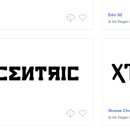
Edo SZ
di
Vic Fieger
Xtreme Ch
di
Vic Fieger