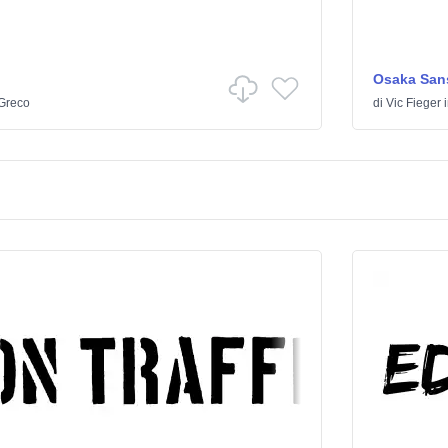
Osaka Sans
Greco
di
Vic Fieger