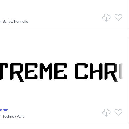
in
Script
/
Pennello
rome
in
Techno
/
Varie