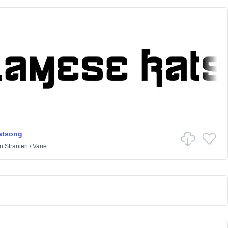
atsong
in
Stranieri
/
Varie