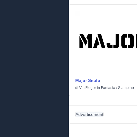
Major Snafu
di
Vic Fieger
in
Fantasia
/
Stampino
Advertisement