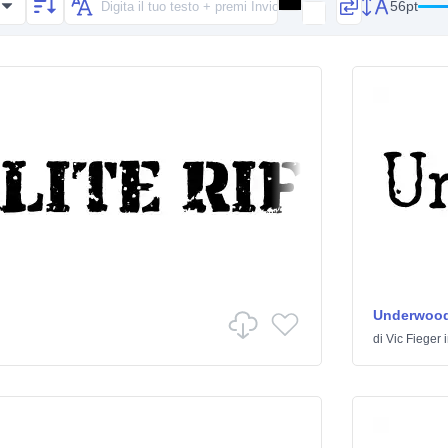
56pt
Underwoo
di
Vic Fieger