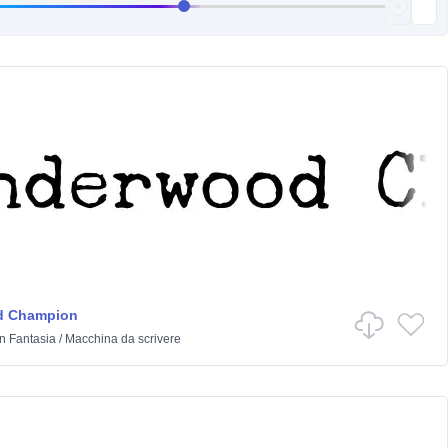
d Champion
in
Fantasia
/
Macchina da scrivere