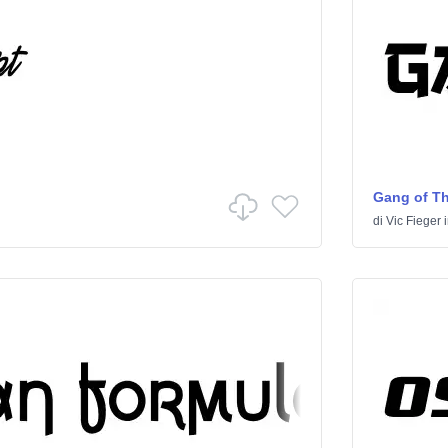
Gang of Th
di
Vic Fieger