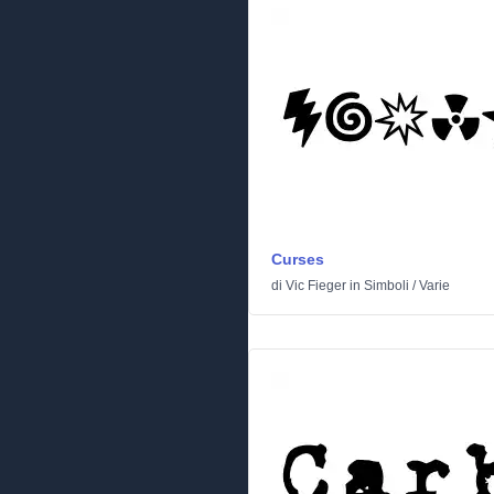
Curses
di
Vic Fieger
in
Simboli
/
Varie