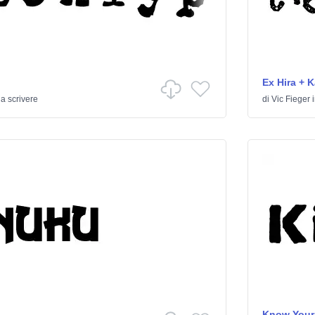
Ex Hira + K
a scrivere
di
Vic Fieger
Know Your