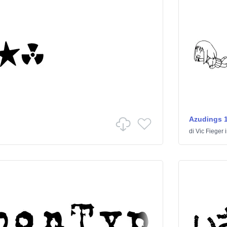
Azudings 
di
Vic Fieger