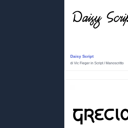
Daisy Script
di
Vic Fieger
in
Script
/
Manoscritto