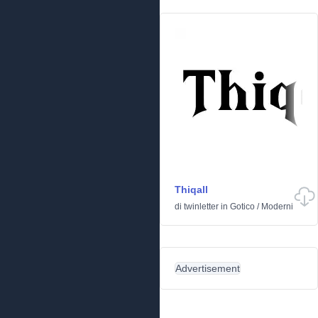
Thiqall
di
twinletter
in
Gotico
/
Moderni
Advertisement