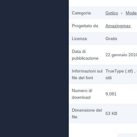
Categoria
Gotico
›
Mode
Progettato da
Amazingmax
Licenza
Gratis
Data di
22 gennaio 201
pubblicazione
Informazioni sul
TrueType (.ttf)
,
file del font
stili
Numero di
9,081
download
Dimensione del
53 KB
file