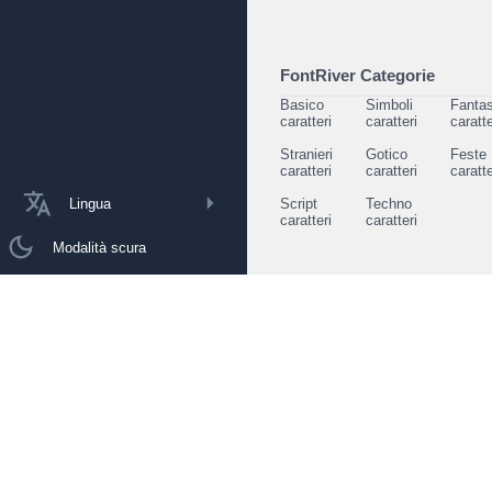
FontRiver Categorie
Basico
Simboli
Fantas
caratteri
caratteri
caratte
Stranieri
Gotico
Feste
caratteri
caratteri
caratte
Lingua
Script
Techno
caratteri
caratteri
Modalità scura