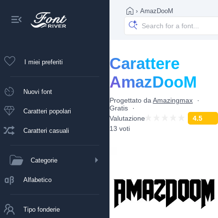
›
AmazDooM
Carattere
I miei preferiti
AmazDooM
Nuovi font
Progettato da
Amazingmax
Gratis
Caratteri popolari
Valutazione
4.5
13 voti
Caratteri casuali
Categorie
Alfabetico
Tipo fonderie