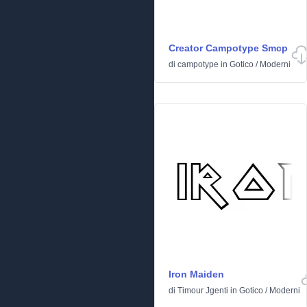
Creator Campotype Smcp
di
campotype
in
Gotico
/
Moderni
Iron Maiden
di
Timour Jgenti
in
Gotico
/
Moderni