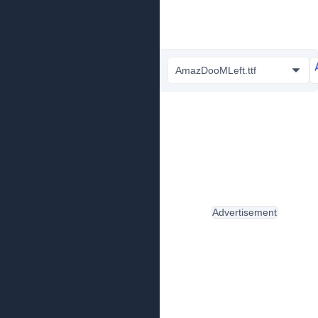
AmazDooMLeft.ttf
Advertisement