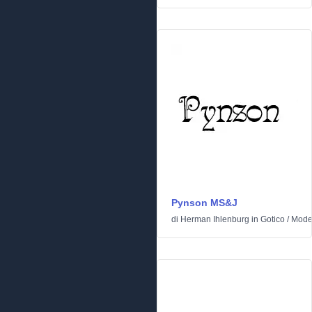
Pynson MS&J
di
Herman Ihlenburg
in
Gotico
/
Mode