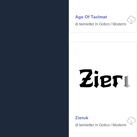
Age Of Taclmat
di
twinletter
in
Gotico
/
Moderni
Zieruk
di
twinletter
in
Gotico
/
Moderni