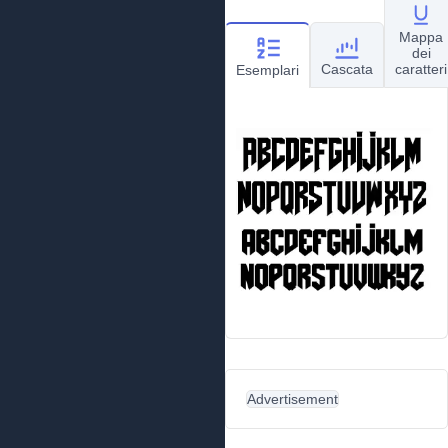
Mappa
dei
Cascata
caratteri
Esemplari
Advertisement