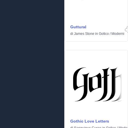
Guttural
di
James Stone
in
Gotico
/
Moderni
Gothic Love Letters