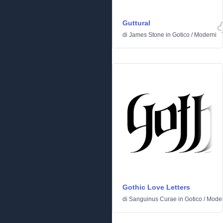
Guttural
di
James Stone
in
Gotico
/
Moderni
Gothic Love Letters
di
Sanguinus Curae
in
Gotico
/
Moder