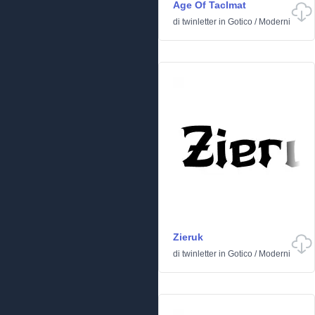
Age Of Taclmat
di
twinletter
in
Gotico
/
Moderni
Zieruk
di
twinletter
in
Gotico
/
Moderni