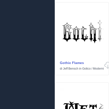
Gothic Flames
di
Jeff Bensch
in
Gotico
/
Moderni