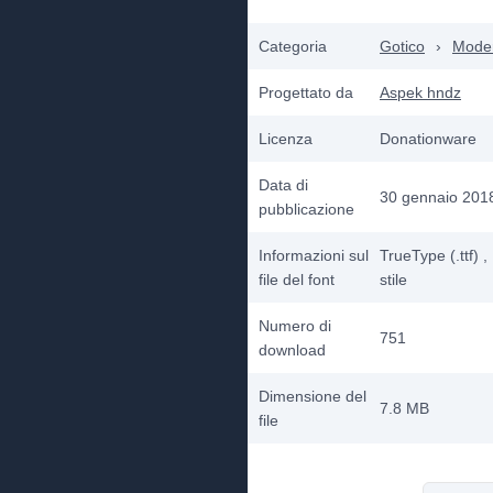
Categoria
Gotico
›
Mode
Progettato da
Aspek hndz
Licenza
Donationware
Data di
30 gennaio 201
pubblicazione
Informazioni sul
TrueType (.ttf)
,
file del font
stile
Numero di
751
download
Dimensione del
7.8 MB
file