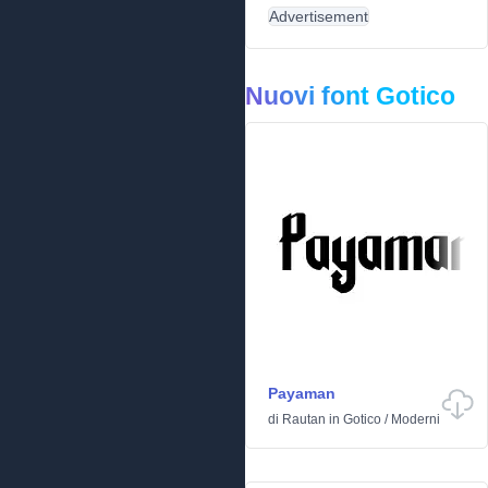
Advertisement
Nuovi font Gotico
Payaman
di
Rautan
in
Gotico
/
Moderni