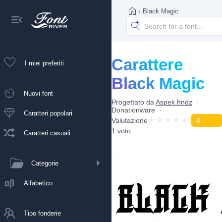
›
Black Magic
Carattere
I miei preferiti
Black Magic
Nuovi font
Progettato da
Aspek hndz
Donationware
Caratteri popolari
Valutazione
4
1 voto
Caratteri casuali
Categorie
Alfabetico
Tipo fonderie