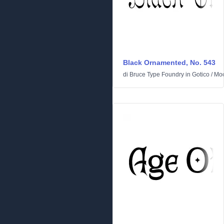
Black Ornamented, No. 543
di
Bruce Type Foundry
in
Gotico
/
Mod