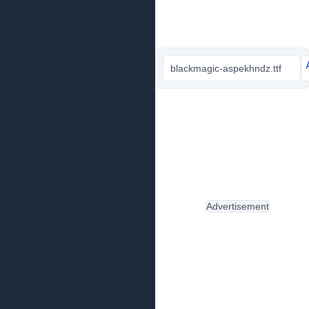
blackmagic-aspekhndz.ttf
Advertisement