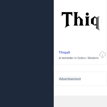
Thiqall
di
twinletter
in
Gotico
/
Moderni
Advertisement