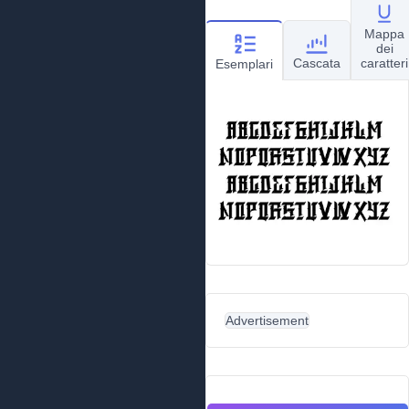
Mappa
dei
Cascata
caratteri
Esemplari
Advertisement