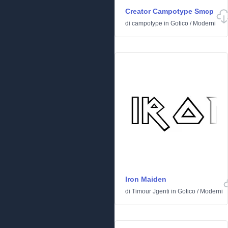
Creator Campotype Smcp
di
campotype
in
Gotico
/
Moderni
Iron Maiden
di
Timour Jgenti
in
Gotico
/
Moderni