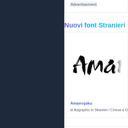
Advertisement
Nuovi font Stranieri
Amanojaku
di
tkzgraphic
in
Stranieri
/
Cinese e 