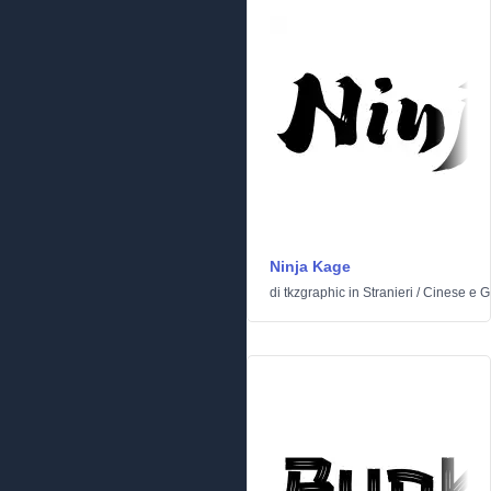
Ninja Kage
di
tkzgraphic
in
Stranieri
/
Cinese e 