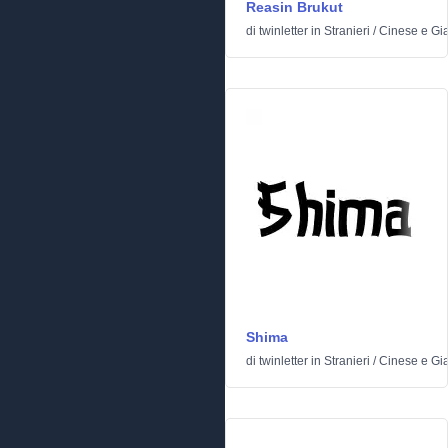
Reasin Brukut
di
twinletter
in
Stranieri
/
Cinese e Gi
Shima
di
twinletter
in
Stranieri
/
Cinese e Gi