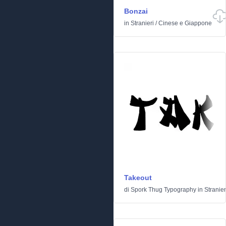
Bonzai
in
Stranieri
/
Cinese e Giappone
Takeout
di
Spork Thug Typography
in
Stranier