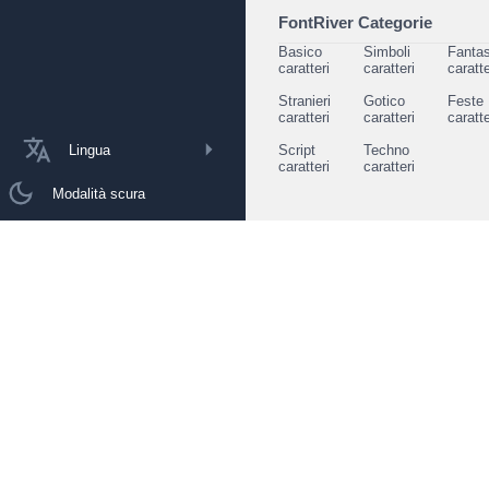
FontRiver Categorie
Basico
Simboli
Fantas
caratteri
caratteri
caratte
Stranieri
Gotico
Feste
caratteri
caratteri
caratte
Lingua
Script
Techno
caratteri
caratteri
Modalità scura