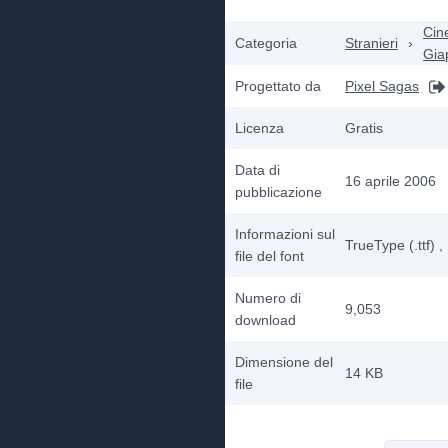
Cin
Categoria
Stranieri
›
Gia
Progettato da
Pixel Sagas
Licenza
Gratis
Data di
16 aprile 2006
pubblicazione
Informazioni sul
TrueType (.ttf)
,
file del font
Numero di
9,053
download
Dimensione del
14 KB
file