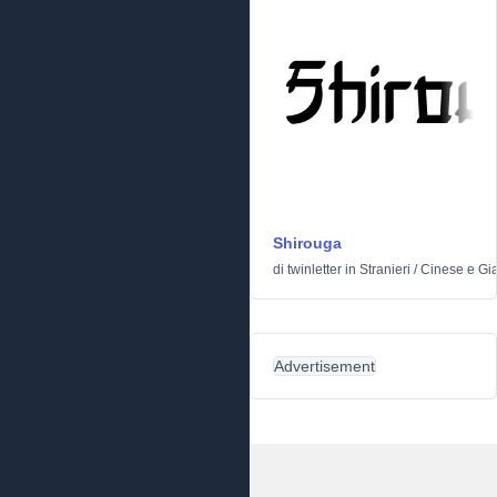
Shirouga
di
twinletter
in
Stranieri
/
Cinese e Gi
Advertisement