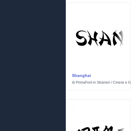
Shanghai
di
PrimaFont
in
Stranieri
/
Cinese e 