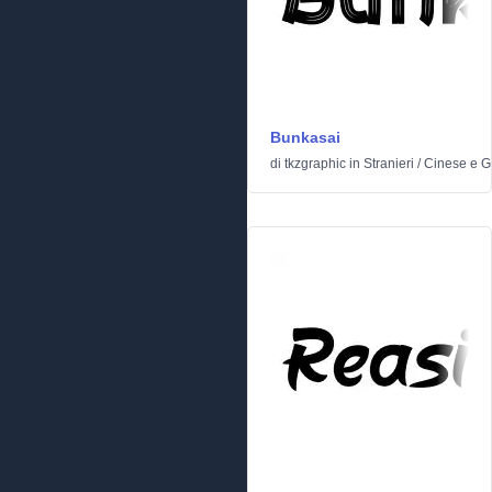
Bunkasai
di
tkzgraphic
in
Stranieri
/
Cinese e 