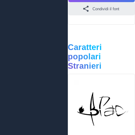
Condividi il font
Caratteri
popolari
Stranieri