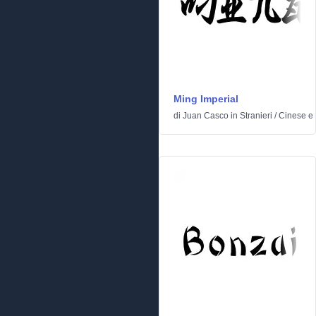
Ming Imperial
di
Juan Casco
in
Stranieri
/
Cinese e