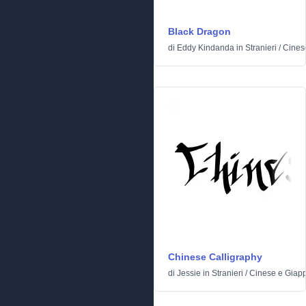
Black Dragon
di
Eddy Kindanda
in
Stranieri
/
Cines
Chinese Calligraphy
di
Jessie
in
Stranieri
/
Cinese e Giap