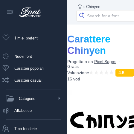
›
Chinyen
Carattere
I miei preferiti
Chinyen
Nuovi font
Progettato da
Pixel Sagas
Gratis
Caratteri popolari
Valutazione
4.5
16 voti
Caratteri casuali
Categorie
Alfabetico
Tipo fonderie