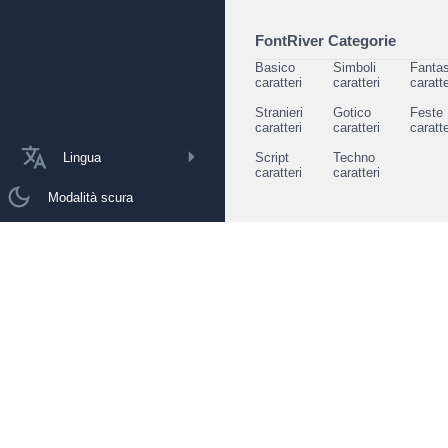
FontRiver Categorie
Basico
Simboli
Fantas
caratteri
caratteri
caratte
Stranieri
Gotico
Feste
caratteri
caratteri
caratte
Lingua
Script
Techno
caratteri
caratteri
Modalità scura