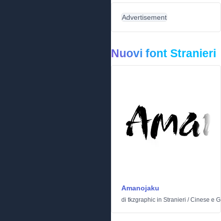
Advertisement
Nuovi font Stranieri
Amanojaku
di
tkzgraphic
in
Stranieri
/
Cinese e 