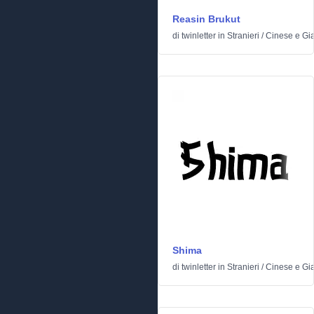
Reasin Brukut
di
twinletter
in
Stranieri
/
Cinese e Gi
Shima
di
twinletter
in
Stranieri
/
Cinese e Gi