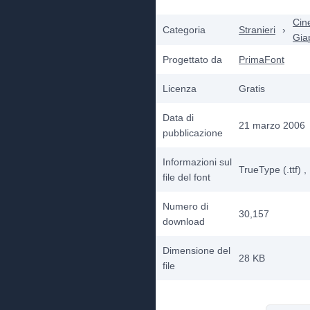
Cin
Categoria
Stranieri
›
Gia
Progettato da
PrimaFont
Licenza
Gratis
Data di
21 marzo 2006
pubblicazione
Informazioni sul
TrueType (.ttf)
,
file del font
Numero di
30,157
download
Dimensione del
28 KB
file