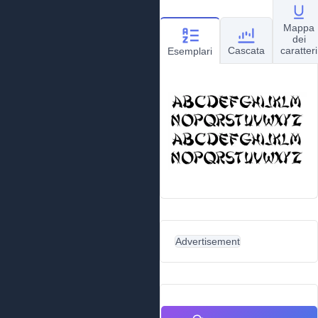
Mappa
dei
Cascata
caratteri
Esemplari
Advertisement