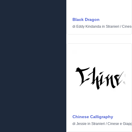
Black Dragon
di
Eddy Kindanda
in
Stranieri
/
Cines
Chinese Calligraphy
di
Jessie
in
Stranieri
/
Cinese e Giap