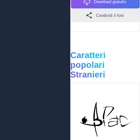
Download gratuito
Condividi il font
Caratteri
popolari
Stranieri