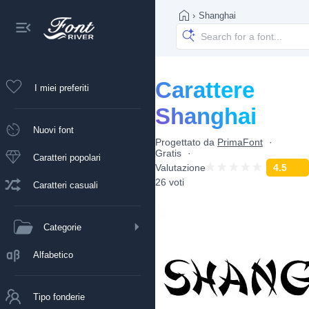
›
Shanghai
Carattere
I miei preferiti
Shanghai
Nuovi font
Progettato da
PrimaFont
Gratis
Caratteri popolari
Valutazione
4.5
26 voti
Caratteri casuali
Categorie
Alfabetico
Tipo fonderie