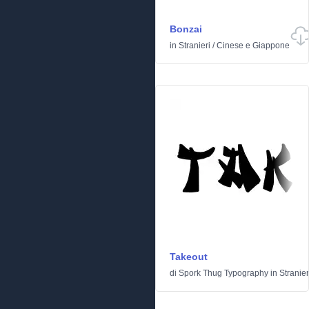
Bonzai
in
Stranieri
/
Cinese e Giappone
Takeout
di
Spork Thug Typography
in
Stranier