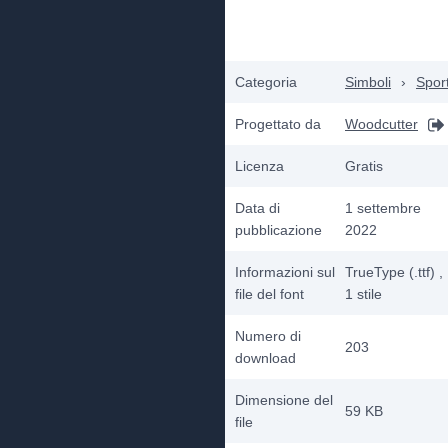
Categoria
Simboli
›
Spor
Progettato da
Woodcutter
Licenza
Gratis
Data di
1 settembre
pubblicazione
2022
Informazioni sul
TrueType (.ttf)
,
file del font
1
stile
Numero di
203
download
Dimensione del
59 KB
file