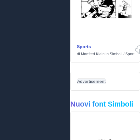
Sports
di
Manfred Klein
in
Simboli
/
Sport
Advertisement
Nuovi font Simboli