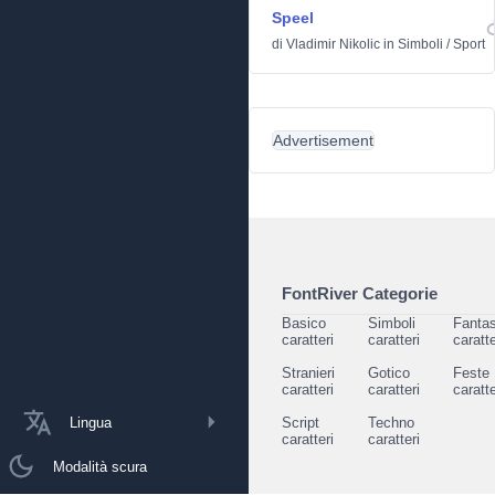
Speel
di
Vladimir Nikolic
in
Simboli
/
Sport
Advertisement
FontRiver Categorie
Basico
Simboli
Fantas
caratteri
caratteri
caratte
Stranieri
Gotico
Feste
caratteri
caratteri
caratte
Lingua
Script
Techno
caratteri
caratteri
Modalità scura