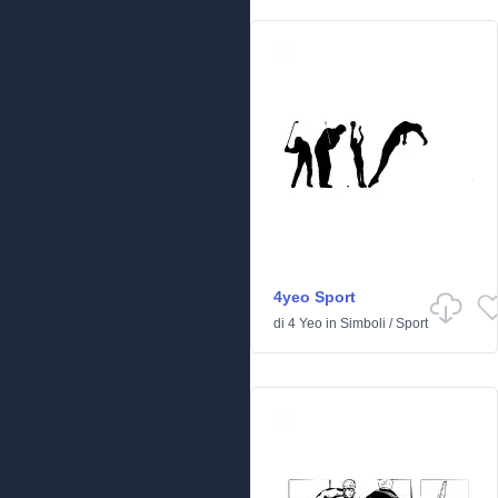
4yeo Sport
di
4 Yeo
in
Simboli
/
Sport