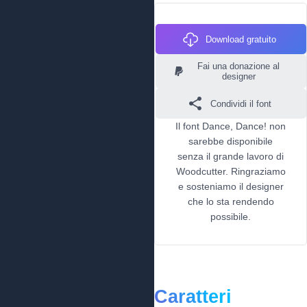
Download gratuito
Fai una donazione al
designer
Condividi il font
Il font Dance, Dance! non
sarebbe disponibile
senza il grande lavoro di
Woodcutter. Ringraziamo
e sosteniamo il designer
che lo sta rendendo
possibile.
Caratteri