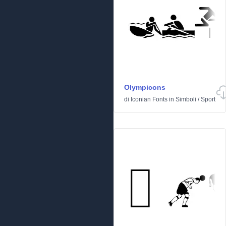
Olympicons
di
Iconian Fonts
in
Simboli
/
Sport