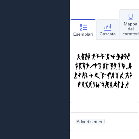
Mappa
dei
Cascata
caratteri
Esemplari
Advertisement