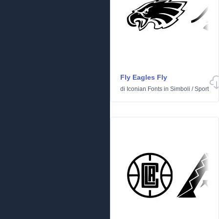
Fly Eagles Fly
di
Iconian Fonts
in
Simboli
/
Sport