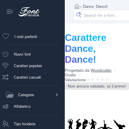
›
Dance, Dance!
Carattere
I miei preferiti
Dance,
Nuovi font
Dance!
Caratteri popolari
Progettato da
Woodcutter
Gratis
Caratteri casuali
Valutazione
Non ancora valutato, sii il primo!
Categorie
Alfabetico
Tipo fonderie