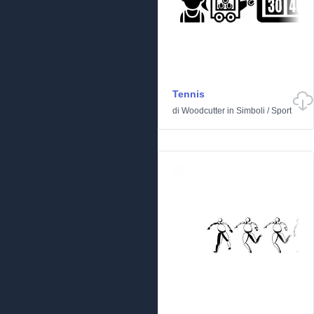
Tennis
di
Woodcutter
in
Simboli
/
Sport