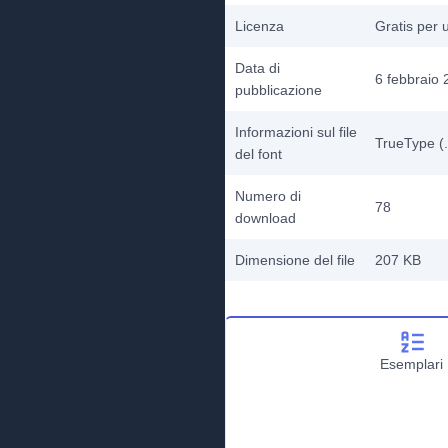
Licenza
Gratis per 
Data di
6 febbraio
pubblicazione
Informazioni sul file
TrueType (.
del font
Numero di
78
download
Dimensione del file
207 KB
Esemplari