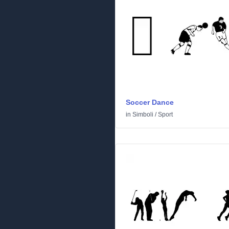
Soccer Dance
in
Simboli
/
Sport