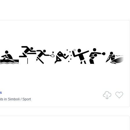
s
ts
in
Simboli
/
Sport