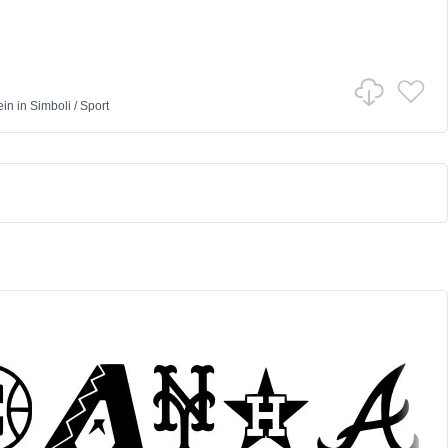
ein
in
Simboli
/
Sport