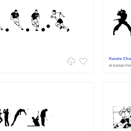
Karate Ch
di
Iconian Fon