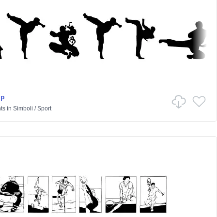
op
ts
in
Simboli
/
Sport