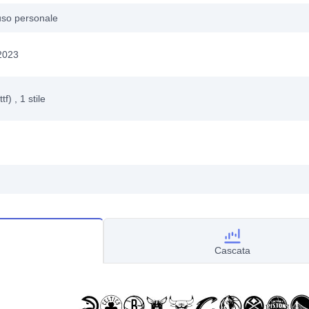
uso personale
 2023
ttf)
, 1
stile
Cascata