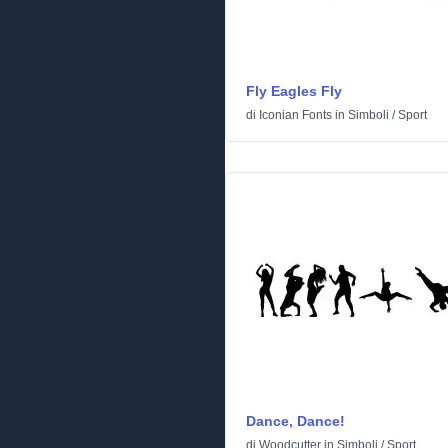
Fly Eagles Fly
di
Iconian Fonts
in
Simboli
/
Sport
Dance, Dance!
di
Woodcutter
in
Simboli
/
Sport