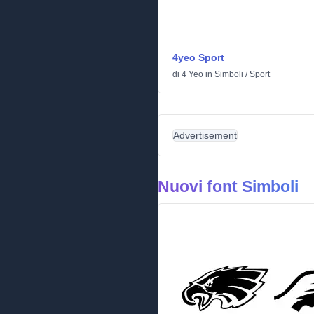
4yeo Sport
di
4 Yeo
in
Simboli
/
Sport
Advertisement
Nuovi font Simboli