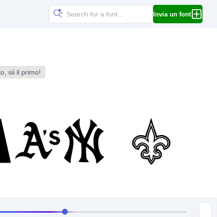
Invia un font
, sii il primo!