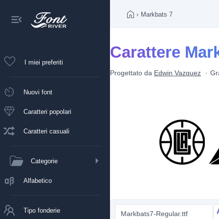
›
Markbats 7
Carattere Mar
I miei preferiti
Progettato da
Edwin Vazquez
Gr
Nuovi font
Caratteri popolari
Caratteri casuali
Categorie
Alfabetico
Tipo fonderie
Markbats7-Regular.ttf