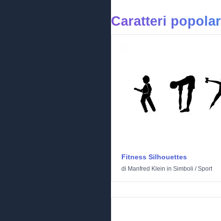
Caratteri popolar
Fitness Silhouettes
di
Manfred Klein
in
Simboli
/
Sport