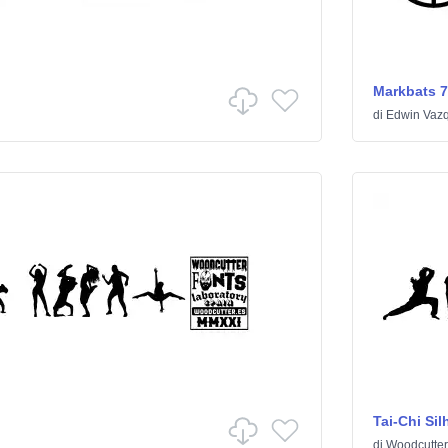
Markbats 7
di
Edwin Vaz
Tai-Chi Sil
di
Woodcutter