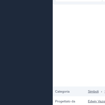
Categoria
Simboli
›
Progettato da
Edwin Vaz