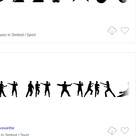
quez
in
Simboli
/
Sport
houette
in
Simboli
/
Sport