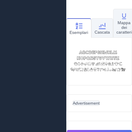
Mappa
dei
Cascata
caratteri
Esemplari
Advertisement