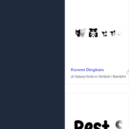
Kuromi Dingbats
di
Galaxy fonts
in
Simboli
/
Bambini