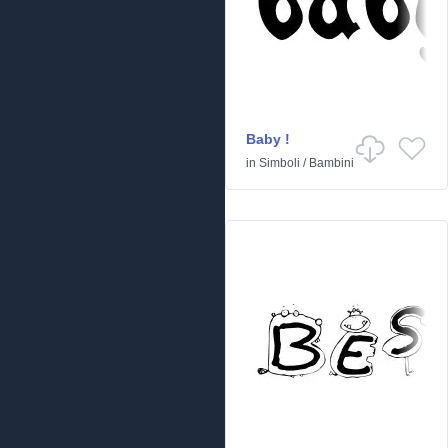
Baby !
in
Simboli
/
Bambini