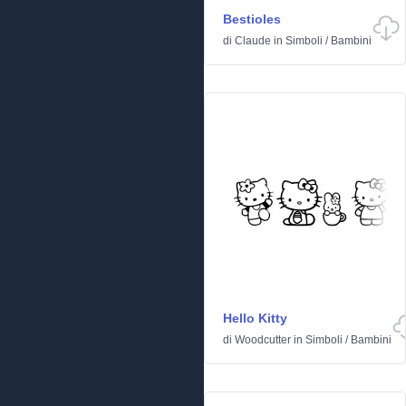
Bestioles
di
Claude
in
Simboli
/
Bambini
Hello Kitty
di
Woodcutter
in
Simboli
/
Bambini