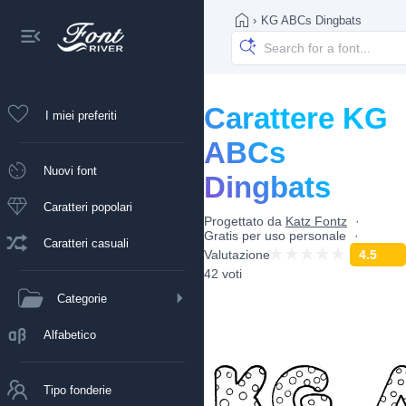
›
KG ABCs Dingbats
Carattere KG
I miei preferiti
ABCs
Nuovi font
Dingbats
Caratteri popolari
Progettato da
Katz Fontz
Gratis per uso personale
Caratteri casuali
Valutazione
4.5
42 voti
Categorie
Alfabetico
Tipo fonderie