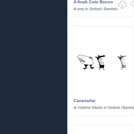
A Anak Cute Bonus
di
wep
in
Simboli
/
Bambini
Canavarlar
di
Vladimir Nikolic
in
Simboli
/
Bambi