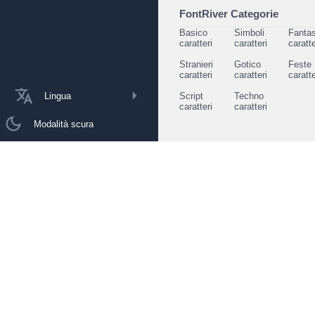
FontRiver Categorie
Basico
Simboli
Fantas
caratteri
caratteri
caratte
Stranieri
Gotico
Feste
caratteri
caratteri
caratte
Lingua
Script
Techno
caratteri
caratteri
Modalità scura