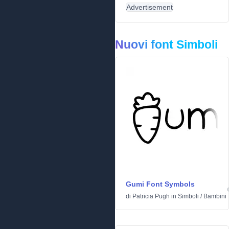
Advertisement
Nuovi font Simboli
Gumi Font Symbols
di
Patricia Pugh
in
Simboli
/
Bambini