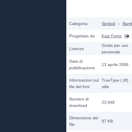
Categoria
Simboli
›
Bamb
Progettato da
Katz Fontz
Gratis per uso
Licenza
personale
Data di
13 aprile 2006
pubblicazione
Informazioni sul
TrueType (.ttf)
,
file del font
stile
Numero di
23,948
download
Dimensione del
97 KB
file