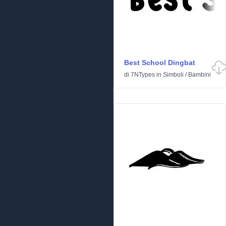
Best School Dingbat
di
7NTypes
in
Simboli
/
Bambini