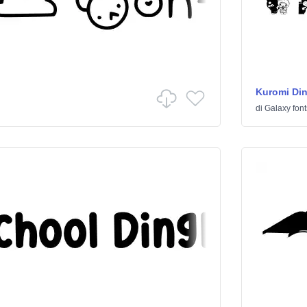
Kuromi Di
di
Galaxy font