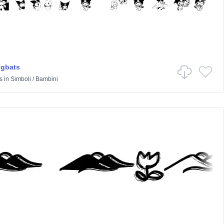
ngbats
s
in
Simboli
/
Bambini