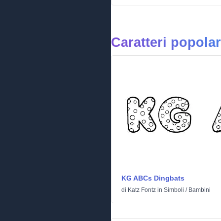
Caratteri popolar
KG ABCs Dingbats
di
Katz Fontz
in
Simboli
/
Bambini