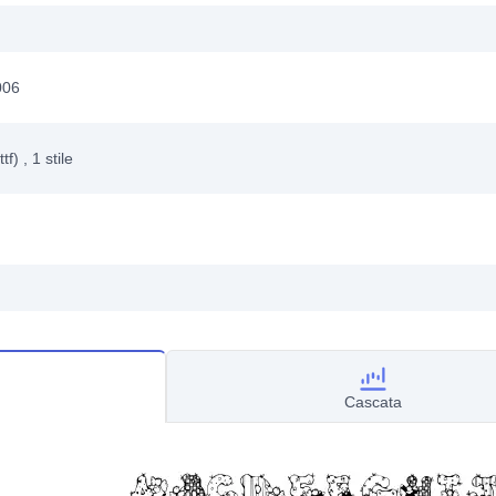
006
ttf)
, 1
stile
Cascata