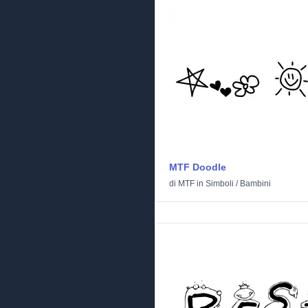
MTF Doodle
di
MTF
in
Simboli
/
Bambini