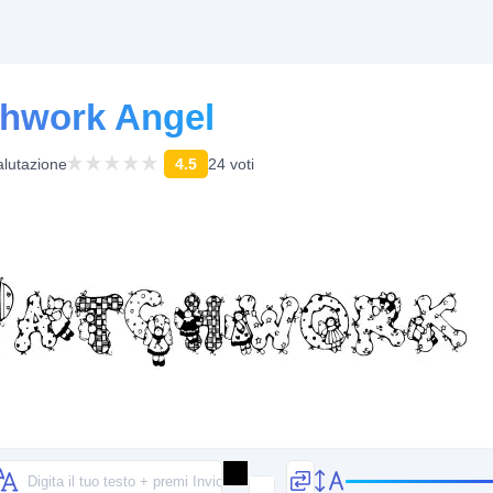
chwork Angel
alutazione
4.5
24 voti