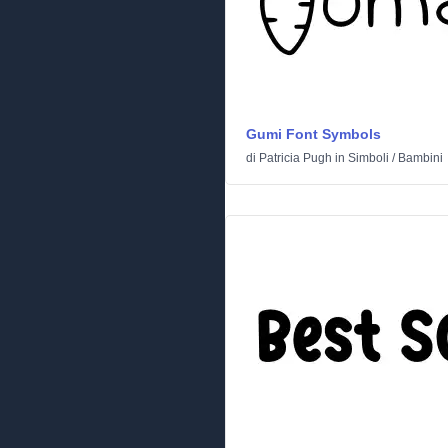
Gumi Font Symbols
di
Patricia Pugh
in
Simboli
/
Bambini