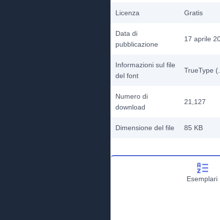
Licenza
Gratis
Data di
17 aprile 2
pubblicazione
Informazioni sul file
TrueType (.
del font
Numero di
21,127
download
Dimensione del file
85 KB
Esemplari