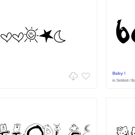
Baby !
in
Simboli
/
B