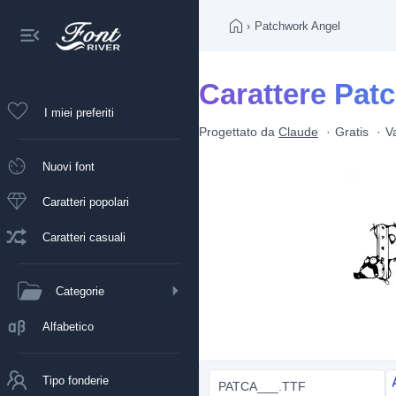
›
Patchwork Angel
Carattere Pat
I miei preferiti
Progettato da
Claude
Gratis
V
Nuovi font
Caratteri popolari
Caratteri casuali
Categorie
Alfabetico
Tipo fonderie
PATCA___.TTF