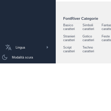
FontRiver Categorie
Basico
Simboli
Fantas
caratteri
caratteri
caratte
Stranieri
Gotico
Feste
caratteri
caratteri
caratte
Lingua
Script
Techno
caratteri
caratteri
Modalità scura