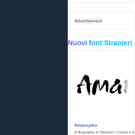
Advertisement
Nuovi font Stranieri
Amanojaku
di
tkzgraphic
in
Stranieri
/
Cinese e 