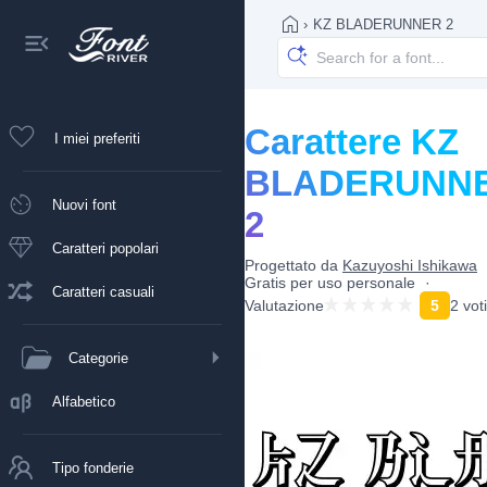
›
KZ BLADERUNNER 2
Carattere KZ
I miei preferiti
BLADERUNN
Nuovi font
2
Caratteri popolari
Progettato da
Kazuyoshi Ishikawa
Gratis per uso personale
Caratteri casuali
Valutazione
5
2 voti
Categorie
Alfabetico
Tipo fonderie