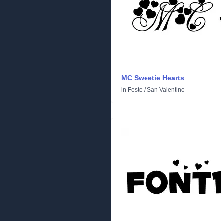
MC Sweetie Hearts
in
Feste
/
San Valentino