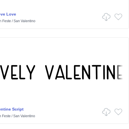
ove Love
n
Feste
/
San Valentino
ntine Script
n
Feste
/
San Valentino