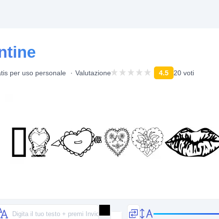
ntine
tis per uso personale
Valutazione
4.5
20 voti