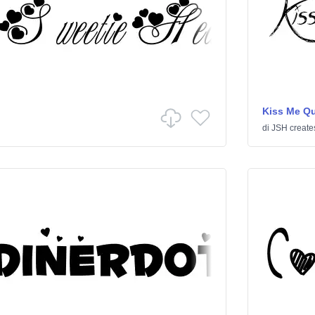
Kiss Me Qu
di
JSH create