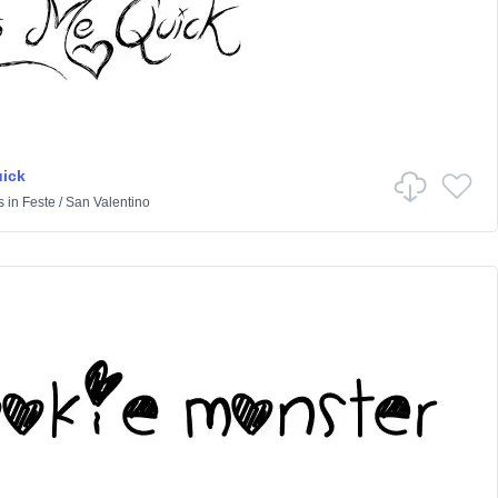
ick
s
in
Feste
/
San Valentino