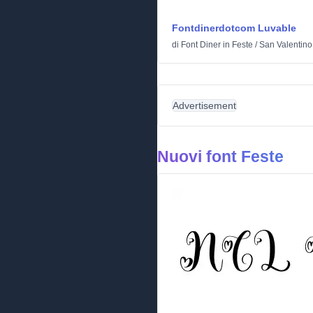
Fontdinerdotcom Luvable
di
Font Diner
in
Feste
/
San Valentino
Advertisement
Nuovi font Feste