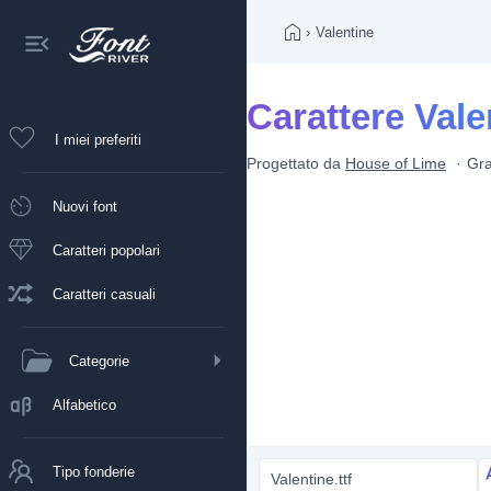
›
Valentine
Carattere Vale
I miei preferiti
Progettato da
House of Lime
Gra
Nuovi font
Caratteri popolari
Caratteri casuali
Categorie
Alfabetico
Tipo fonderie
Valentine.ttf