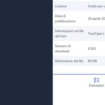
Licenza
Gratis per 
Data di
29 aprile 2
pubblicazione
Informazioni sul file
TrueType (.
del font
Numero di
8,951
download
Dimensione del file
89 KB
Esemplari