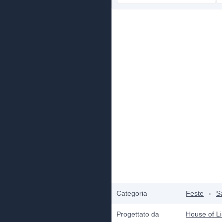
Categoria
Feste
›
S
Progettato da
House of L