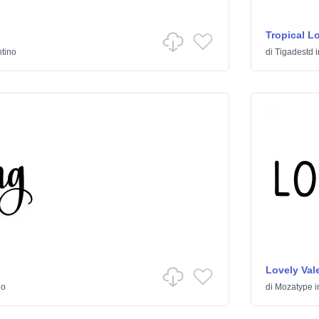
Tropical L
tino
di
Tigadestd
i
Lovely Vale
no
di
Mozatype
i