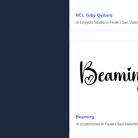
NCL Giby Qeitarq
di
Enxyclo Studio
in
Feste
/
San Valen
Beaming
di
scratchones
in
Feste
/
San Valenti