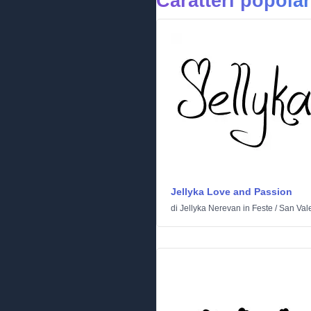
Caratteri popolar
Jellyka Love and Passion
di
Jellyka Nerevan
in
Feste
/
San Val