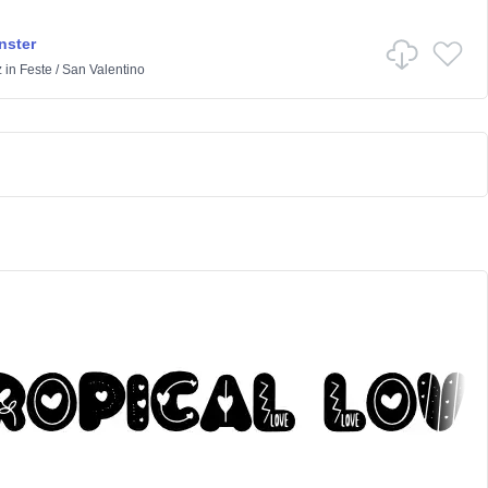
nster
z
in
Feste
/
San Valentino