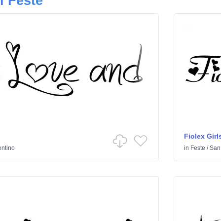
i Feste
Fiolex Girl
entino
in
Feste
/
San 