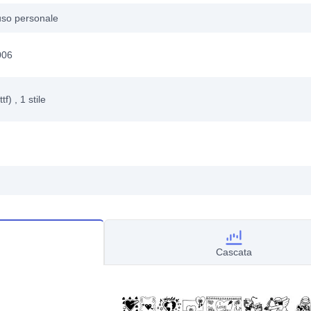
uso personale
006
ttf)
, 1
stile
Cascata