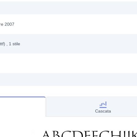
re 2007
ttf)
, 1
stile
Cascata