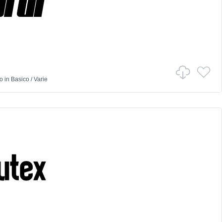
io
in
Basico
/
Varie