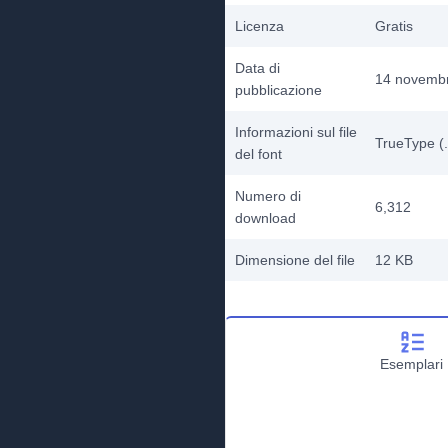
Licenza
Gratis
Data di
14 novemb
pubblicazione
Informazioni sul file
TrueType (.
del font
Numero di
6,312
download
Dimensione del file
12 KB
Esemplari