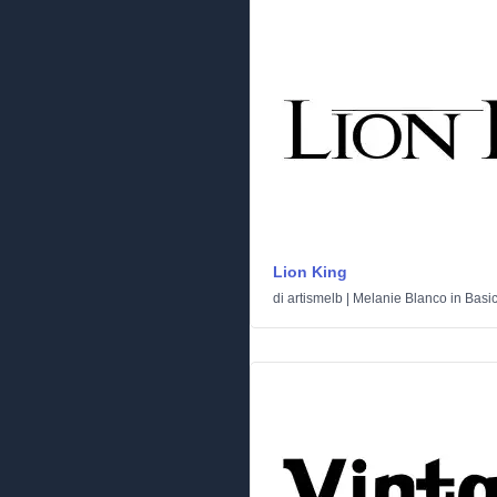
Lion King
di
artismelb | Melanie Blanco
in
Basi