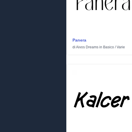
Panera
di
Aivos Dreams
in
Basico
/
Varie