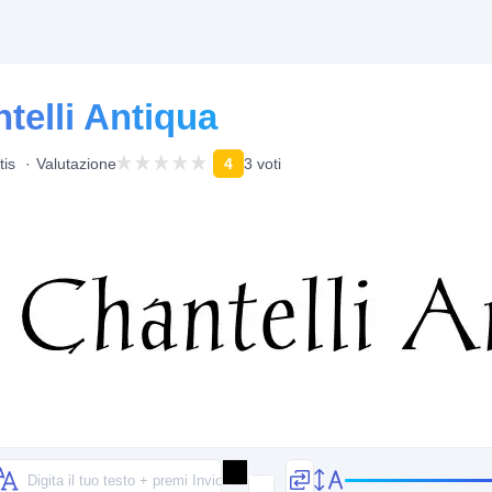
telli Antiqua
tis
Valutazione
4
3 voti