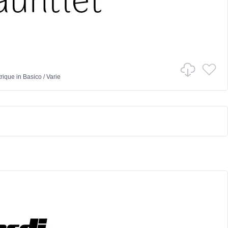
trique
in
Basico
/
Varie