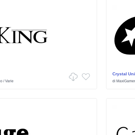
Crystal Un
co
/
Varie
di
MaxiGame