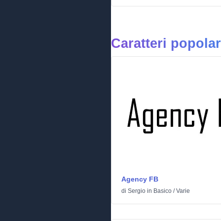
Caratteri popola
Agency FB
di
Sergio
in
Basico
/
Varie