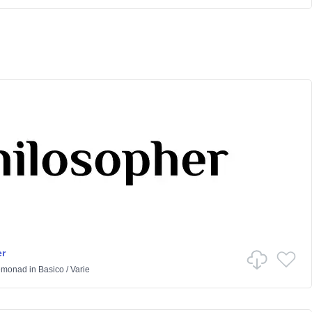
r
emonad
in
Basico
/
Varie