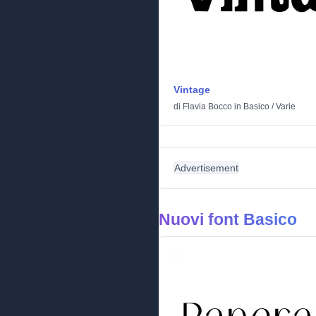
Vintage
di
Flavia Bocco
in
Basico
/
Varie
Advertisement
Nuovi font Basico