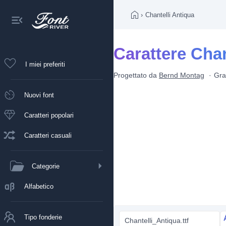
›
Chantelli Antiqua
Carattere Chan
I miei preferiti
Progettato da
Bernd Montag
Gra
Nuovi font
Caratteri popolari
Caratteri casuali
Categorie
Alfabetico
Tipo fonderie
Chantelli_Antiqua.ttf