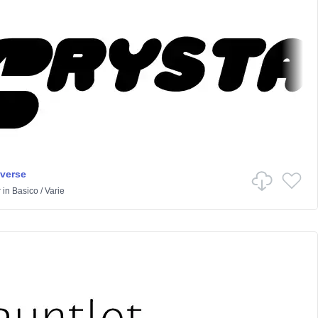
iverse
r
in
Basico
/
Varie