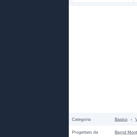
Categoria
Basico
›
Progettato da
Bernd Mon