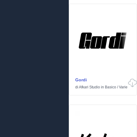
Gordi
di
Afkari Studio
in
Basico
/
Varie