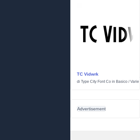
TC Vidwrk
di
Type City Font Co
in
Basico
/
Varie
Advertisement