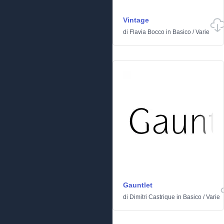
Vintage
di
Flavia Bocco
in
Basico
/
Varie
Gauntlet
di
Dimitri Castrique
in
Basico
/
Varie