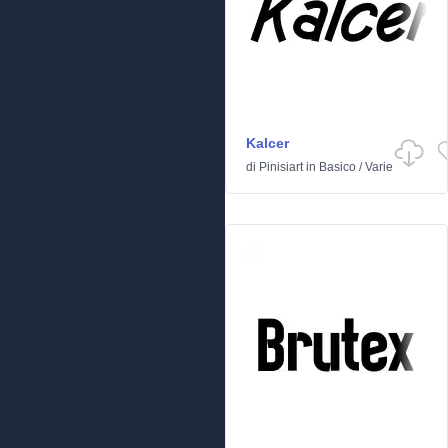
Kalcer
di
Pinisiart
in
Basico
/
Varie