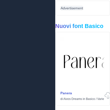
Advertisement
Nuovi font Basico
Panera
di
Aivos Dreams
in
Basico
/
Varie