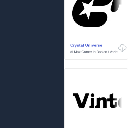
Crystal Universe
di
MaxiGamer
in
Basico
/
Varie