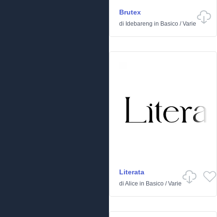
Brutex
di
Idebareng
in
Basico
/
Varie
Literata
di
Alice
in
Basico
/
Varie