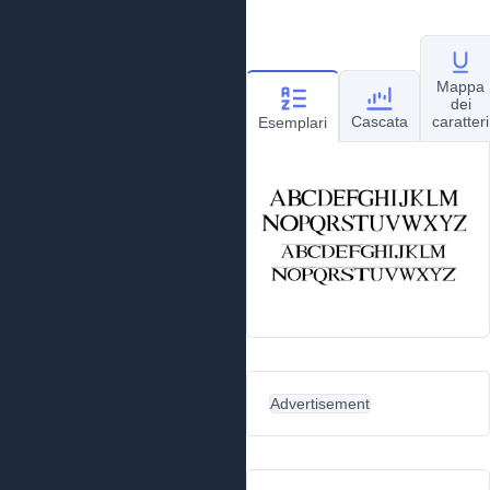
Mappa
dei
Cascata
caratteri
Esemplari
Advertisement