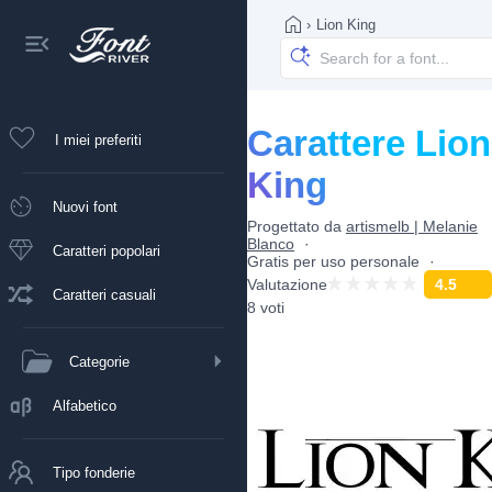
›
Lion King
Carattere Lion
I miei preferiti
King
Nuovi font
Progettato da
artismelb | Melanie
Blanco
Caratteri popolari
Gratis per uso personale
Valutazione
4.5
Caratteri casuali
8 voti
Categorie
Alfabetico
Tipo fonderie