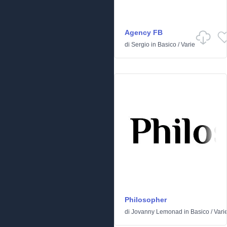
Agency FB
di
Sergio
in
Basico
/
Varie
Philosopher
di
Jovanny Lemonad
in
Basico
/
Vari