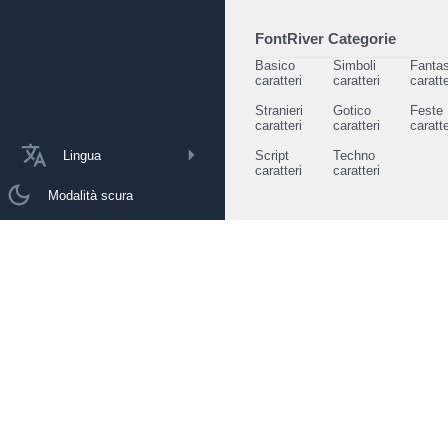
FontRiver Categorie
Basico
Simboli
Fantas
caratteri
caratteri
caratte
Stranieri
Gotico
Feste
caratteri
caratteri
caratte
Lingua
Script
Techno
caratteri
caratteri
Modalità scura