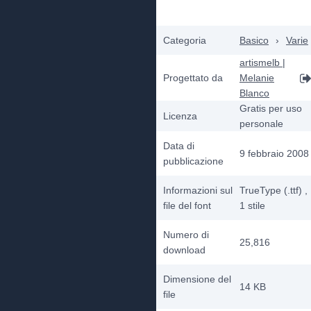
Categoria
Basico
›
Varie
artismelb |
Progettato da
Melanie
Blanco
Gratis per uso
Licenza
personale
Data di
9 febbraio 2008
pubblicazione
Informazioni sul
TrueType (.ttf)
,
file del font
1
stile
Numero di
25,816
download
Dimensione del
14 KB
file