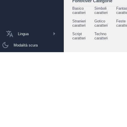
FontRiver Categorie
Basico
Simboli
Fantas
caratteri
caratteri
caratte
Stranieri
Gotico
Feste
caratteri
caratteri
caratte
Lingua
Script
Techno
caratteri
caratteri
Modalità scura