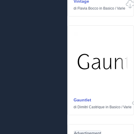
Vintage
di
Flavia Bocco
in
Basico
/
Varie
Gauntlet
di
Dimitri Castrique
in
Basico
/
Varie
Advertisement