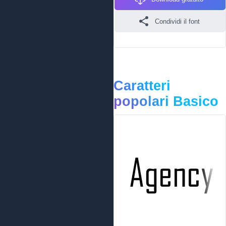
Condividi il font
Caratteri
popolari Basico