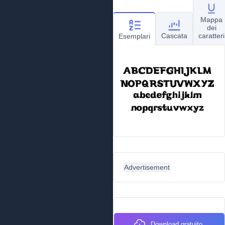
Mappa
dei
Cascata
caratteri
Esemplari
Advertisement
Download gratuito