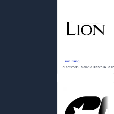
Lion King
di
artismelb | Melanie Blanco
in
Basi