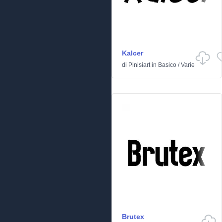
Kalcer
di
Pinisiart
in
Basico
/
Varie
Brutex