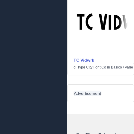
TC Vidwrk
di
Type City Font Co
in
Basico
/
Varie
Advertisement