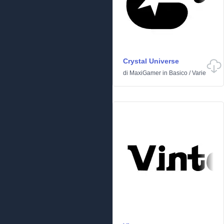
Crystal Universe
di
MaxiGamer
in
Basico
/
Varie