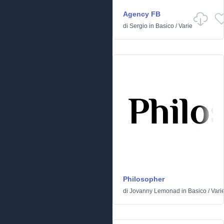
Agency FB
di
Sergio
in
Basico
/
Varie
Philosopher
di
Jovanny Lemonad
in
Basico
/
Vari