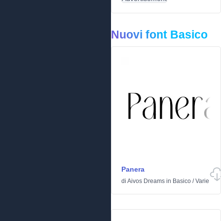
Nuovi font Basico
Panera
di
Aivos Dreams
in
Basico
/
Varie