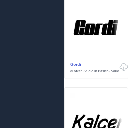
Gordi
di
Afkari Studio
in
Basico
/
Varie