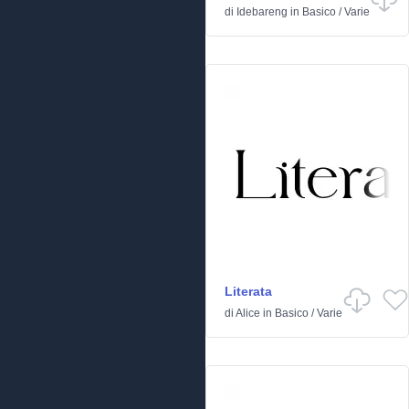
di
Idebareng
in
Basico
/
Varie
Literata
di
Alice
in
Basico
/
Varie