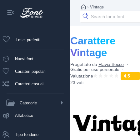
›
Vintage
Carattere
I miei preferiti
Vintage
Nuovi font
Progettato da
Flavia Bocco
Gratis per uso personale
Caratteri popolari
Valutazione
4.5
23 voti
Caratteri casuali
Categorie
Alfabetico
Tipo fonderie