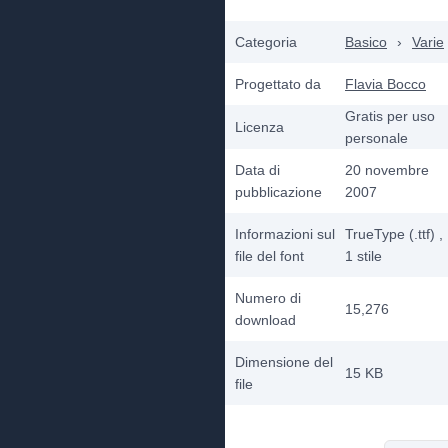
Categoria
Basico
›
Varie
Progettato da
Flavia Bocco
Gratis per uso
Licenza
personale
Data di
20 novembre
pubblicazione
2007
Informazioni sul
TrueType (.ttf)
,
file del font
1
stile
Numero di
15,276
download
Dimensione del
15 KB
file