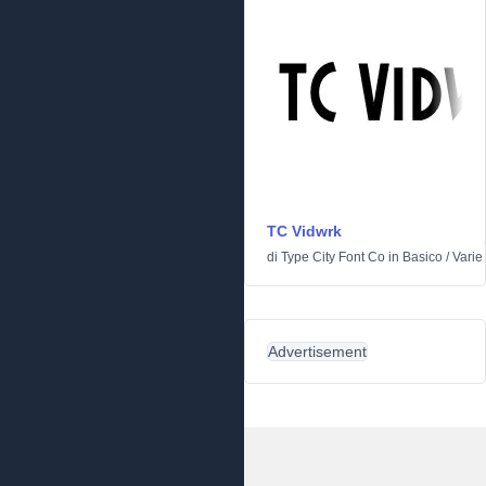
TC Vidwrk
di
Type City Font Co
in
Basico
/
Varie
Advertisement