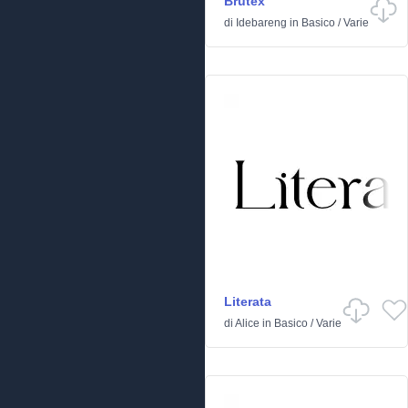
Brutex
di
Idebareng
in
Basico
/
Varie
Literata
di
Alice
in
Basico
/
Varie