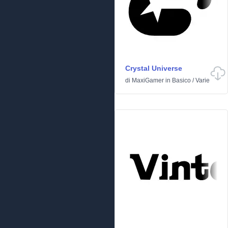
Crystal Universe
di
MaxiGamer
in
Basico
/
Varie