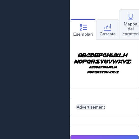
Mappa
dei
Cascata
caratteri
Esemplari
Advertisement