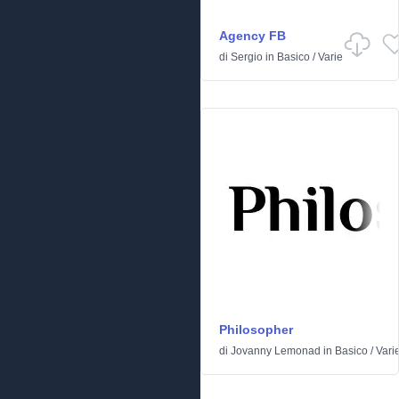
Agency FB
di
Sergio
in
Basico
/
Varie
Philosopher
di
Jovanny Lemonad
in
Basico
/
Vari