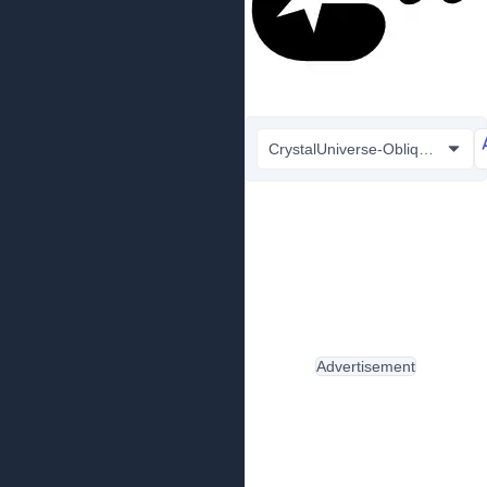
CrystalUniverse-Oblique.ttf
Advertisement