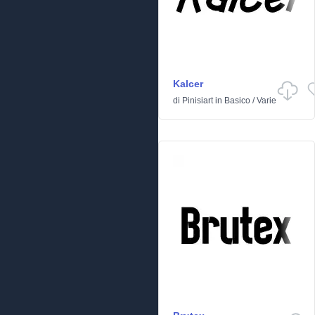
Kalcer
di
Pinisiart
in
Basico
/
Varie