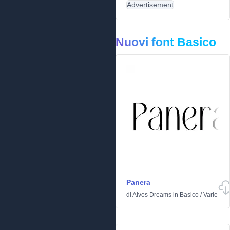
Advertisement
Nuovi font Basico
Panera
di
Aivos Dreams
in
Basico
/
Varie