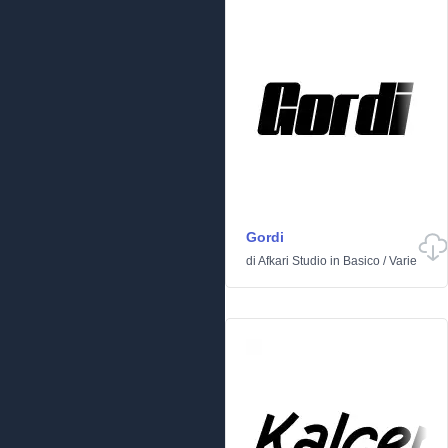
Gordi
di
Afkari Studio
in
Basico
/
Varie