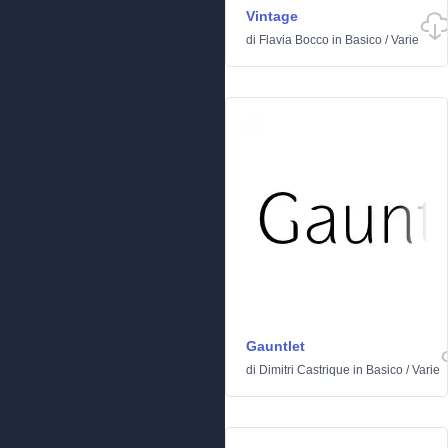
Vintage
di
Flavia Bocco
in
Basico
/
Varie
Gauntlet
di
Dimitri Castrique
in
Basico
/
Varie