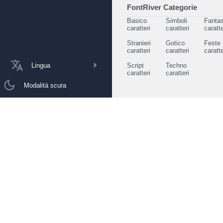
FontRiver Categorie
Basico
Simboli
Fantas
caratteri
caratteri
caratte
Stranieri
Gotico
Feste
caratteri
caratteri
caratte
Lingua
Script
Techno
caratteri
caratteri
Modalità scura