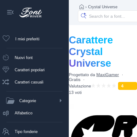
›
Crystal Universe
Carattere
I miei preferiti
Crystal
Nuovi font
Universe
Caratteri popolari
Progettato da
MaxiGamer
Gratis
Caratteri casuali
Valutazione
4
13 voti
Categorie
Alfabetico
Tipo fonderie