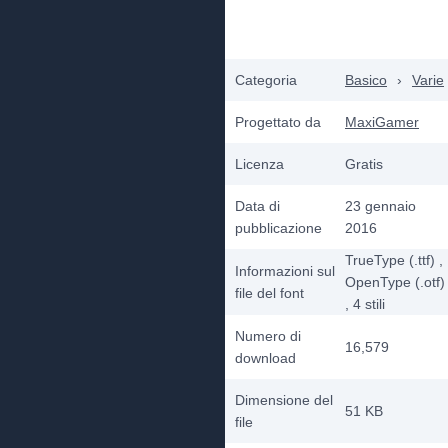
Categoria
Basico
›
Varie
Progettato da
MaxiGamer
Licenza
Gratis
Data di
23 gennaio
pubblicazione
2016
TrueType (.ttf)
,
Informazioni sul
OpenType (.otf)
file del font
, 4
stili
Numero di
16,579
download
Dimensione del
51 KB
file