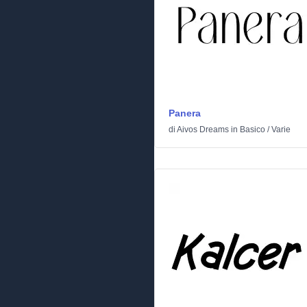
Panera
di
Aivos Dreams
in
Basico
/
Varie