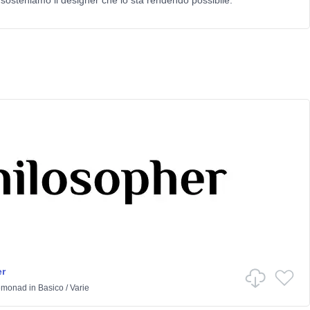
 sosteniamo il designer che lo sta rendendo possibile.
r
emonad
in
Basico
/
Varie