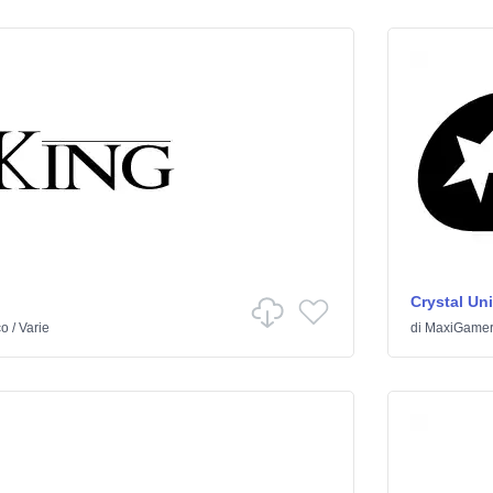
Crystal Un
co
/
Varie
di
MaxiGame