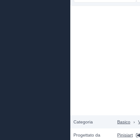
Categoria
Basico
›
Progettato da
Pinisiart