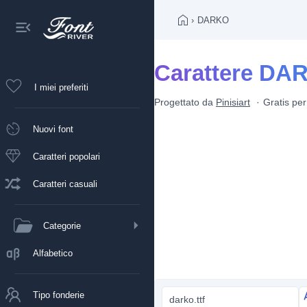
›
DARKO
Carattere DA
I miei preferiti
Progettato da
Pinisiart
Gratis pe
Nuovi font
Caratteri popolari
Caratteri casuali
Categorie
Alfabetico
Tipo fonderie
darko.ttf