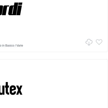
io
in
Basico
/
Varie