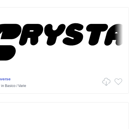
iverse
r
in
Basico
/
Varie