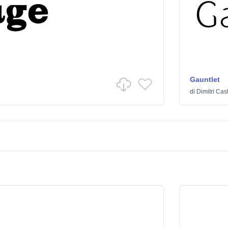
Gauntlet
di
Dimitri Cas