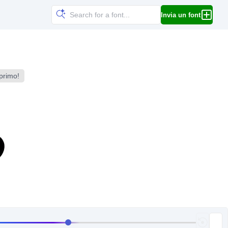
Invia un font
 primo!