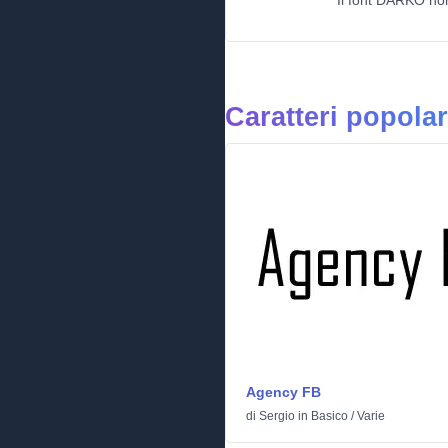
Il font DARKO non
Caratteri popola
Agency FB
di
Sergio
in
Basico
/
Varie