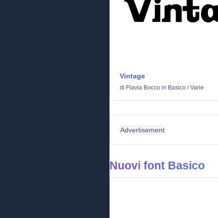
Vintage
di
Flavia Bocco
in
Basico
/
Varie
Advertisement
Nuovi font Basico