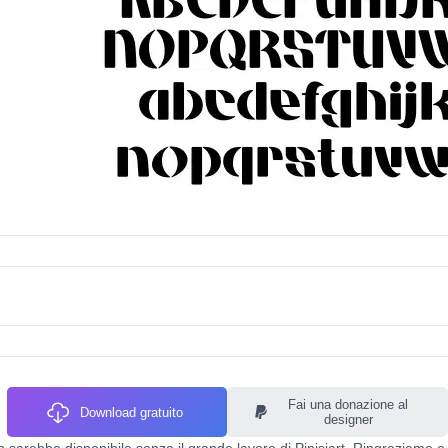
Fai una donazione al
Download gratuito
designer