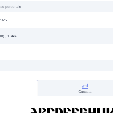
uso personale
 2025
ttf)
, 1
stile
Cascata