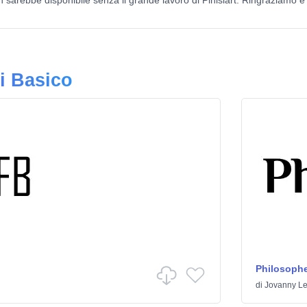
 sarebbe disponibile senza il grande lavoro di Pinisiart. Ringraziamo e
ri Basico
Philosophe
di
Jovanny L