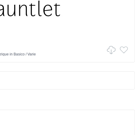
trique
in
Basico
/
Varie