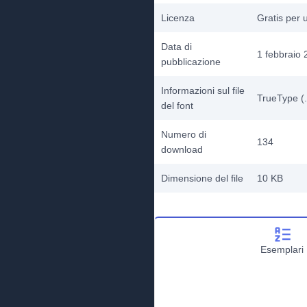
Licenza
Gratis per 
Data di
1 febbraio
pubblicazione
Informazioni sul file
TrueType (.
del font
Numero di
134
download
Dimensione del file
10 KB
Esemplari