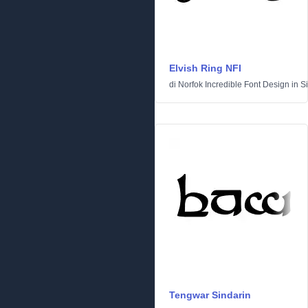
Elvish Ring NFI
di
Norfok Incredible Font Design
in
S
Tengwar Sindarin