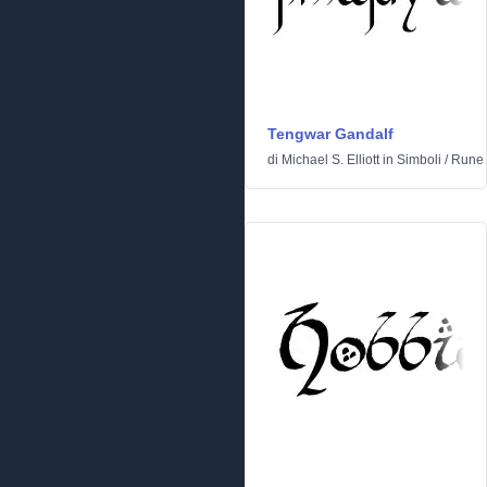
Tengwar Gandalf
di
Michael S. Elliott
in
Simboli
/
Rune e