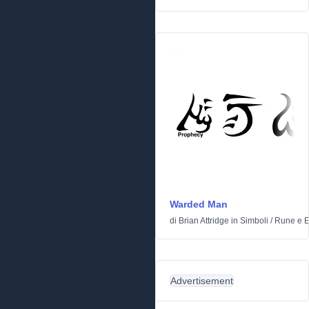
Warded Man
di
Brian Attridge
in
Simboli
/
Rune e El
Advertisement