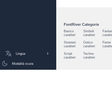
FontRiver Categorie
Basico
Simboli
Fantas
caratteri
caratteri
caratte
Stranieri
Gotico
Feste
caratteri
caratteri
caratte
Lingua
Script
Techno
caratteri
caratteri
Modalità scura