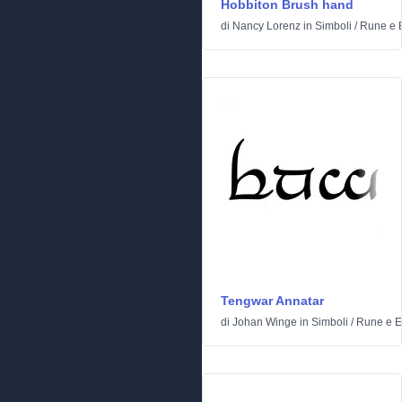
Hobbiton Brush hand
di
Nancy Lorenz
in
Simboli
/
Rune e E
Tengwar Annatar
di
Johan Winge
in
Simboli
/
Rune e El