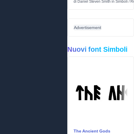
di
Daniel Steven Smith
in
Simboli
/
Ru
Advertisement
Nuovi font Simboli
The Ancient Gods