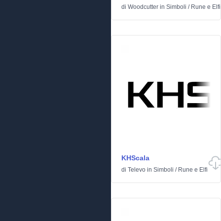
di
Woodcutter
in
Simboli
/
Rune e Elfi
KHScala
di
Televo
in
Simboli
/
Rune e Elfi