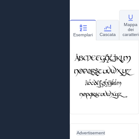
Mappa
dei
Cascata
caratteri
Esemplari
Advertisement