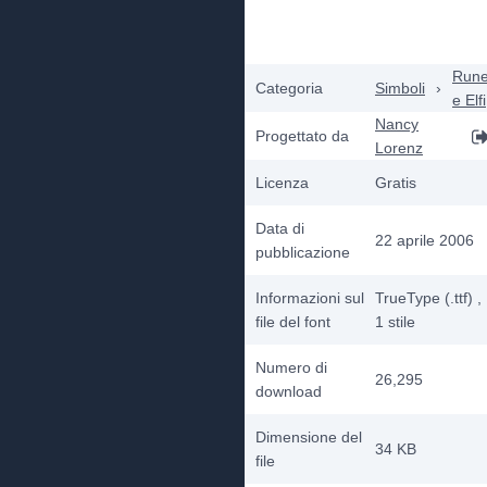
Run
Categoria
Simboli
›
e Elfi
Nancy
Progettato da
Lorenz
Licenza
Gratis
Data di
22 aprile 2006
pubblicazione
Informazioni sul
TrueType (.ttf)
,
file del font
1
stile
Numero di
26,295
download
Dimensione del
34 KB
file