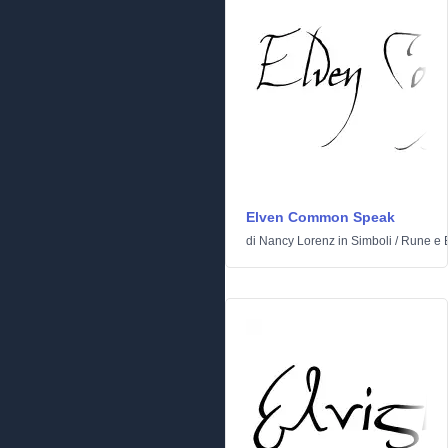
Elven Common Speak
di
Nancy Lorenz
in
Simboli
/
Rune e E