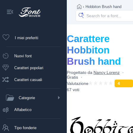
›
Hobbiton Brush hand
Carattere
I miei preferiti
Hobbiton
Nuovi font
Brush hand
Caratteri popolari
Progettato da
Nancy Lorenz
Gratis
Caratteri casuali
Valutazione
4
67 voti
Categorie
Alfabetico
Tipo fonderie