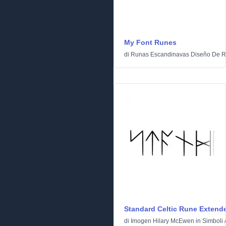
My Font Runes
di
Runas Escandinavas Diseño De R
Standard Celtic Rune Extend
di
Imogen Hilary McEwen
in
Simboli