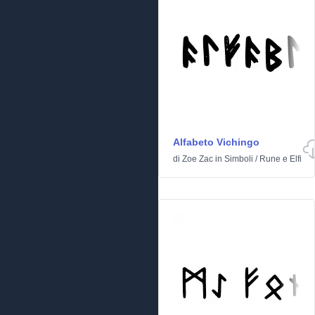
Alfabeto Vichingo
di
Zoe Zac
in
Simboli
/
Rune e Elfi