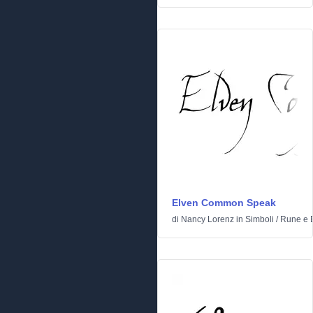
Elven Common Speak
di
Nancy Lorenz
in
Simboli
/
Rune e E