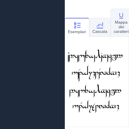
Mappa
dei
Cascata
caratteri
Esemplari