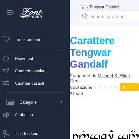
›
Tengwar Gandalf
Carattere
I miei preferiti
Tengwar
Nuovi font
Gandalf
Caratteri popolari
Progettato da
Michael S. Elliott
Gratis
Caratteri casuali
Valutazione
4
67 voti
Categorie
Alfabetico
Tipo fonderie