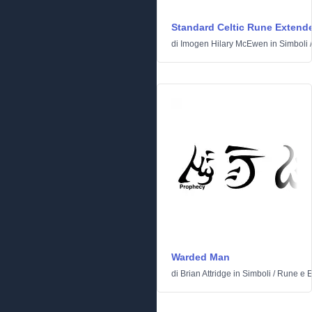
Standard Celtic Rune Extend
di
Imogen Hilary McEwen
in
Simboli
Warded Man
di
Brian Attridge
in
Simboli
/
Rune e El