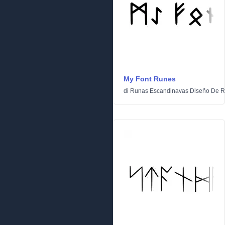
My Font Runes
di
Runas Escandinavas Diseño De R