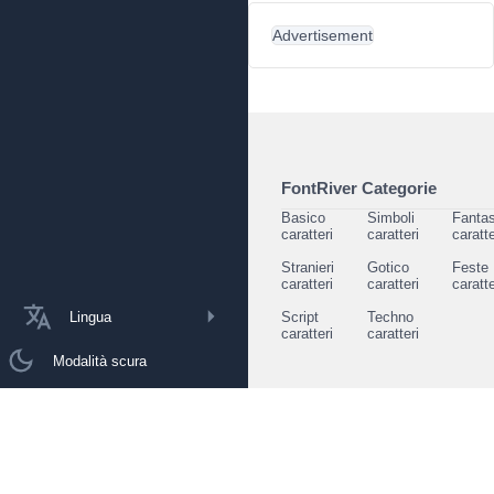
Advertisement
FontRiver Categorie
Basico
Simboli
Fantas
caratteri
caratteri
caratte
Stranieri
Gotico
Feste
caratteri
caratteri
caratte
Lingua
Script
Techno
caratteri
caratteri
Modalità scura