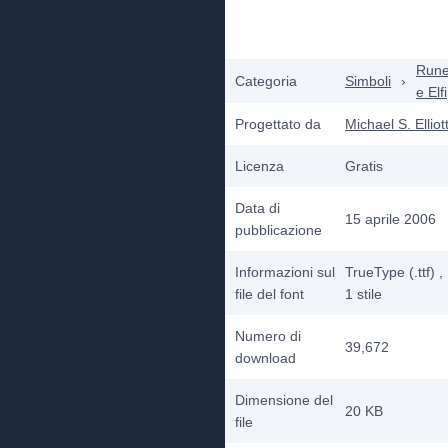
Run
Categoria
Simboli
›
e Elfi
Progettato da
Michael S. Elliot
Licenza
Gratis
Data di
15 aprile 2006
pubblicazione
Informazioni sul
TrueType (.ttf)
,
file del font
1
stile
Numero di
39,672
download
Dimensione del
20 KB
file