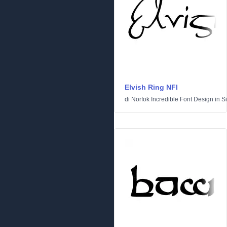
Elvish Ring NFI
di
Norfok Incredible Font Design
in
S