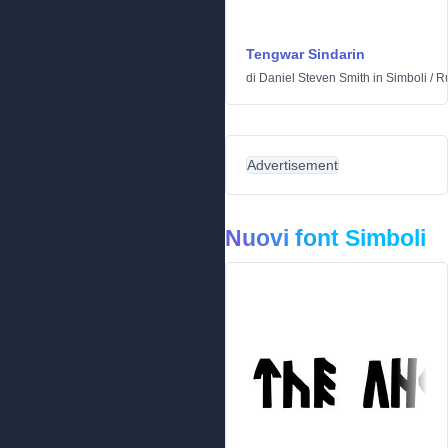
Tengwar Sindarin
di
Daniel Steven Smith
in
Simboli
/
Ru
Advertisement
Nuovi font Simboli