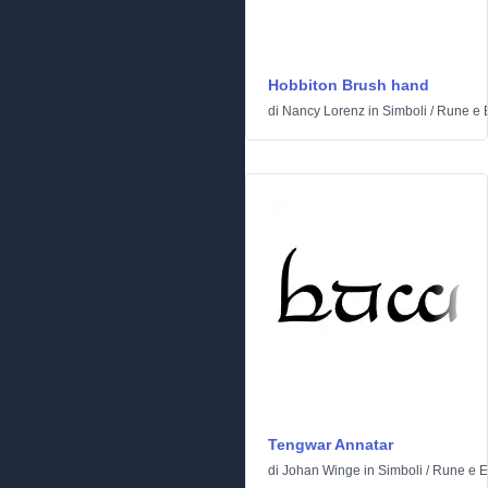
Hobbiton Brush hand
di
Nancy Lorenz
in
Simboli
/
Rune e E
Tengwar Annatar
di
Johan Winge
in
Simboli
/
Rune e El