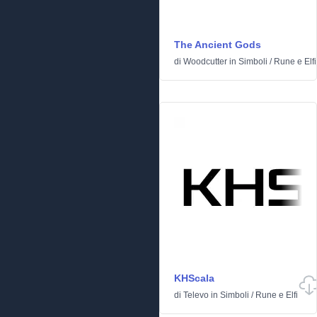
The Ancient Gods
di
Woodcutter
in
Simboli
/
Rune e Elfi
KHScala
di
Televo
in
Simboli
/
Rune e Elfi