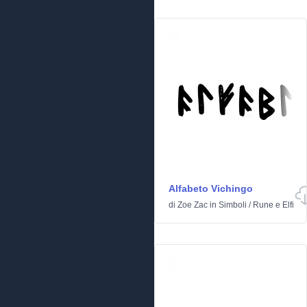
Alfabeto Vichingo
di
Zoe Zac
in
Simboli
/
Rune e Elfi